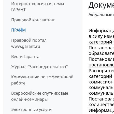
Докум
Интернет-версия системы
ГАРАНТ
Актуальные 
Правовой консалтинг
ПРАЙМ
Информация
в силу из
Правовой портал
категорий 
www.garant.ru
Постановле
образоват
Вести Гаранта
Постановле
постановле
Журнал "Законодательство"
Распоряжен
категорий
Консультации по эффективной
комиссион
работе
коммунальн
коммуналь
Всероссийские спутниковые
Постановле
онлайн-семинары
количестве
Электронные услуги
Информацио