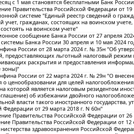
есяц с 1 мая становятся бесплатными Банк России
ние Правительства Российской Федерации от 19 а
онной системе "Единый реестр сведений о гражд
й учет, гражданах, состоящих на воинском учете, 
состоять на воинском учете"
онное сообщение Банка России от 27 апреля 202
системы Банка России 30 апреля и 10 мая 2024 го
фина России от 28 марта 2024 г. № 35н "Об утве
й, предоставляющих льготный налоговый режим н
ривающих раскрытия и предоставления информа
 зоны)"
фина России от 22 марта 2024 г. № 29н "О внес
я о ценообразовании для целей налогообложения
на которой является налоговым резидентом инос
оглашение) об избежании двойного налогообложе
ьной власти такого иностранного государства,
 Федерации от 29 марта 2018 г. N 60н"
ние Правительства Российской Федерации от 26 а
ние Правительства Российской Федерации от 12 ок
истерства здравоохранения Российской Федерации