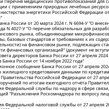
и Перечня медицинских противопоказаний для с
ции с применением природных лечебных ресурсо
истерства энергетики Российской Федерации от 2
"
анка России от 20 марта 2024 г. N 6694-У “О внес
ода N 4027-У "О перечне обязательных для разр
ансового рынка, объединяющими микрофинансов
ы, базовых стандартов и требованиях к их соде
ельности) на финансовом рынке, подлежащих ста
ти финансовых организаций" (документ не вступи
вета директоров Банка России от 27 апреля 2024
 Банка России от 14 ноября 2022 года"
нное сообщение Банка России от 27 апреля 2024 
о жилищного кредитования данными по кредитам
Правительства Российской Федерации от 27 апре
оручений по итогам ежегодного отчёта Правитель
ия Федеральной службы по надзору в сфере связ
ций “Разъяснения Роскомнадзора по вопросу лиц
 Федеральной налоговой службы от 27 апреля 202