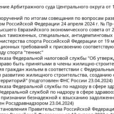
ние Арбитражного суда Центрального округа от 12 
оручений по итогам совещания по вопросам разв
м Российской Федерации 24 апреля 2024 г. № Пр-
сшего Евразийского экономического совета от 25
ных таможенных, специальных, антидемпинговых
истерства спорта Российской Федерации от 19 ма
ционных требований к присвоению соответству
иду спорта "теннис"
иказа Федеральной налоговой службы "Об утверж
раво быть принятыми в члены жилищно-строител
я граждан жильем в соответствии с Федеральным 
и развитию жилищного строительства, созданию 
ерриторий" (подготовлен ФНС России 23.04.2024)
каза Федеральной службы по надзору в сфере з
Федеральной службой по надзору в сфере здраво
 признании безнадежной к взысканию задолженн
ен Росздравнадзором 23.04.2024)
становления Правительства Российской Федераци