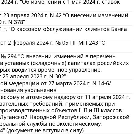
24 г. “Об изменении с 1 мая 2024 г. ставок
23 апреля 2024 г. N 42 “О внесении изменений
г. N 378”
 г. "О кассовом обслуживании клиентов Банка
 2 февраля 2024 г. № 05-ПГ-МП-243 “О
. № 294 "О внесении изменений в перечень
в уставных (складочных) капиталах российских
рых вводится временное управление,
5 апреля 2023 г. N 302"
 Федерации от 27 марта 2024 г. N 14-6/
снования увольнения
скому и атомному надзору от 11 апреля 2024 г.
бязательных требований, применяемых при
изводственных объектов I, II и III классов
 Луганской Народной Республики, Запорожской
еральной службы по экологическому,
” (документ не вступил в силу)