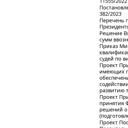
11555/2022
Постановле
382/2023
Перечень п
Президенто
Решение Вы
сумм ввоз
Приказ Мин
квалифика
судей по в
Проект Пр
имеющих п
обеспечени
содействи
развитию т
Проект При
принятия 
решений о
(подготовл
Проект По