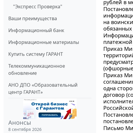
рублей в м
"Экспресс Проверка"
Постановле
информаци
Ваши преимущества
на воински
обязанных 
Информационный банк
Информаци
платежной 
Информационные материалы
Приказ Мин
Купить систему ГАРАНТ
территори
предусмат
Телекоммуникационное
(офшорные
обновление
Приказ Мин
соглашени
АНО ДПО «Образовательный
одна сторо
центр ГАРАНТ»
договор (с
исполнител
Российской
Постановле
постановле
Анонсы
Письмо Мин
8 сентября 2026