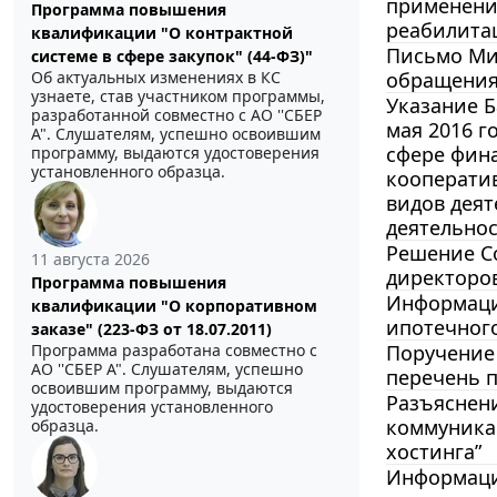
применени
Программа повышения
реабилита
квалификации "О контрактной
Письмо Мин
системе в сфере закупок" (44-ФЗ)"
обращения
Об актуальных изменениях в КС
узнаете, став участником программы,
Указание Б
разработанной совместно с АО ''СБЕР
мая 2016 г
А". Слушателям, успешно освоившим
сфере фин
программу, выдаются удостоверения
установленного образца.
кооператив
видов деят
деятельнос
Решение Со
11 августа 2026
директоров
Программа повышения
Информацио
квалификации "О корпоративном
ипотечног
заказе" (223-ФЗ от 18.07.2011)
Поручение 
Программа разработана совместно с
АО ''СБЕР А". Слушателям, успешно
перечень п
освоившим программу, выдаются
Разъяснен
удостоверения установленного
коммуника
образца.
хостинга”
Информация