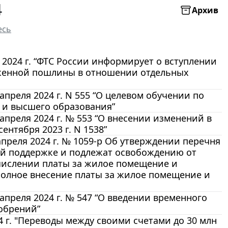
4
Архив
есь
024 г. “ФТС России информирует о вступлении
оженной пошлины в отношении отдельных
преля 2024 г. N 555 “О целевом обучении по
 и высшего образования”
преля 2024 г. № 553 “О внесении изменений в
нтября 2023 г. N 1538”
преля 2024 г. № 1059-р Об утверждении перечня
ой поддержке и подлежат освобождению от
числении платы за жилое помещение и
еполное внесение платы за жилое помещение и
преля 2024 г. № 547 “О введении временного
обрений”
 г. "Переводы между своими счетами до 30 млн