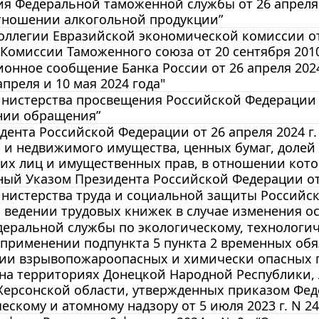
 Федеральной таможенной службы от 26 апреля 20
отношении алкогольной продукции”
ллегии Евразийской экономической комиссии от 
Комиссии Таможенного союза от 20 сентября 2010 
нное сообщение Банка России от 26 апреля 2024
апреля и 10 мая 2024 года"
истерства просвещения Российской Федерации от
нии обращения”
дента Российской Федерации от 26 апреля 2024 г
и недвижимого имущества, ценных бумаг, долей 
их лиц и имущественных прав, в отношении кото
ый Указом Президента Российской Федерации от 2
истерства труда и социальной защиты Российской
 ведении трудовых книжек в случае изменения о
еральной службы по экологическому, технологиче
еприменении подпункта 5 пункта 2 временных о
ии взрывопожароопасных и химически опасных про
 на территориях Донецкой Народной Республики,
Херсонской области, утвержденных приказом Фед
ескому и атомному надзору от 5 июля 2023 г. N 244