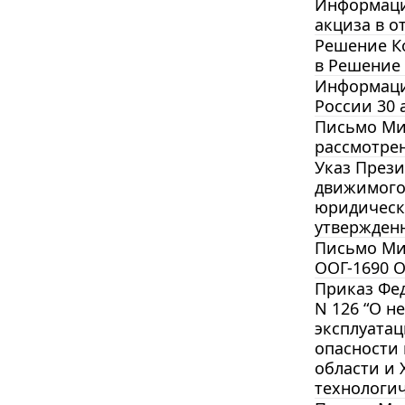
Информация
акциза в 
Решение Ко
в Решение 
Информацио
России 30 
Письмо Мин
рассмотре
Указ Прези
движимого 
юридическ
утвержденн
Письмо Мин
ООГ-1690 О
Приказ Фед
N 126 “О н
эксплуатац
опасности
области и 
технологич