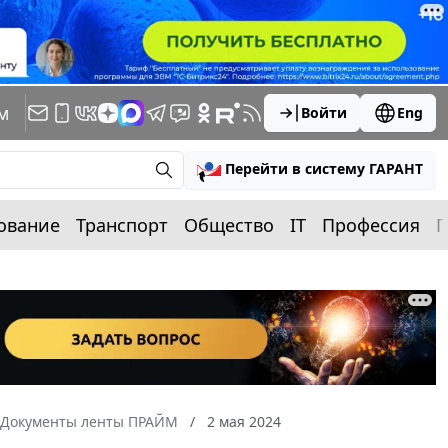
м
Войти
Eng
Перейти в систему ГАРАНТ
ование
Транспорт
Общество
IT
Профессия
П
Документы ленты ПРАЙМ
2 мая 2024