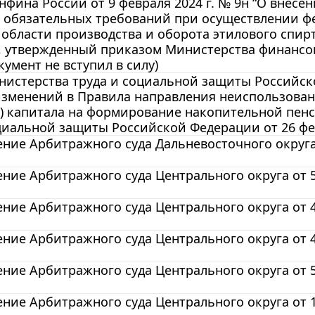
фина России от 9 февраля 2024 г. № 9н “О внесе
 обязательных требований при осуществлении фе
в области производства и оборота этилового спи
 утвержденный приказом Министерства финансов 
кумент не вступил в силу)
истерства труда и социальной защиты Российской
зменений в Правила направления неиспользованн
о) капитала на формирование накопительной пен
циальной защиты Российской Федерации от 26 фев
ние Арбитражного суда Дальневосточного округа о
ние Арбитражного суда Центрального округа от 5 м
ние Арбитражного суда Центрального округа от 4 м
ние Арбитражного суда Центрального округа от 4 м
ние Арбитражного суда Центрального округа от 5 м
ние Арбитражного суда Центрального округа от 12 