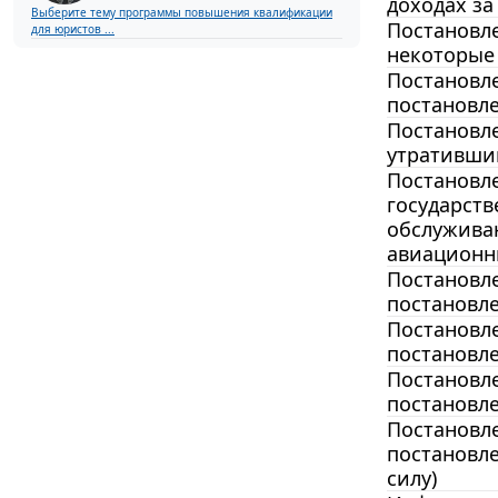
доходах за 
Выберите тему программы повышения квалификации
Постановле
для юристов ...
некоторые
Постановле
постановле
Постановле
утративши
Постановле
государств
обслужива
авиационны
Постановле
постановле
Постановле
постановле
Постановле
постановле
Постановле
постановле
силу)