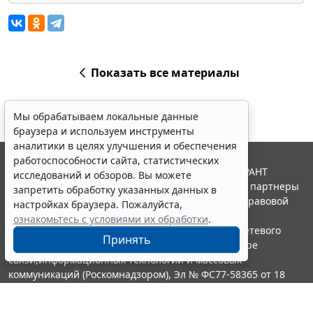
Показать все материалы
Мы обрабатываем локальные данные
браузера и используем инструменты
аналитики в целях улучшения и обеспечения
работоспособности сайта, статистических
© ООО "НПП "ГАРАНТ-СЕРВИС", 2026. Система ГАРАНТ
исследований и обзоров. Вы можете
выпускается с 1990 года. Компания "Гарант" и ее партнеры
запретить обработку указанных данных в
являются участниками Российской ассоциации правовой
настройках браузера. Пожалуйста,
информации ГАРАНТ.
ознакомьтесь с условиями их обработки
.
Портал ГАРАНТ.РУ зарегистрирован в качестве сетевого
Принять
издания Федеральной службой по надзору в сфере
связи,информационных технологий и массовых
коммуникаций (Роскомнадзором), Эл № ФС77-58365 от 18
июня 2014 года.