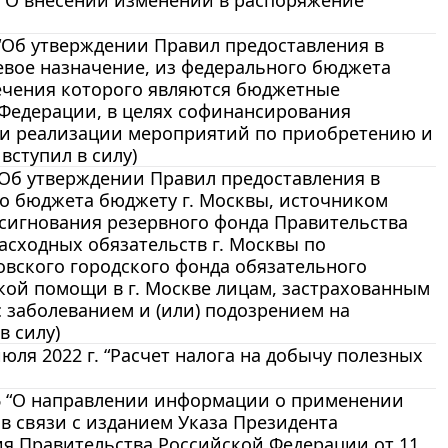
-р О внесении изменений в распоряжение
 “Об утверждении Правил предоставления в
евое назначение, из федерального бюджета
ечения которого являются бюджетные
 Федерации, в целях софинансирования
ри реализации мероприятий по приобретению и
ступил в силу)
 “Об утверждении Правил предоставления в
о бюджета бюджету г. Москвы, источником
сигнования резервного фонда Правительства
асходных обязательств г. Москвы по
вского городского фонда обязательного
кой помощи в г. Москве лицам, застрахованным
 заболеванием и (или) подозрением на
в силу)
я 2022 г. “Расчет налога на добычу полезных
26 “О направлении информации о применении
 в связи с изданием Указа Президента
ния Правительства Российской Федерации от 11