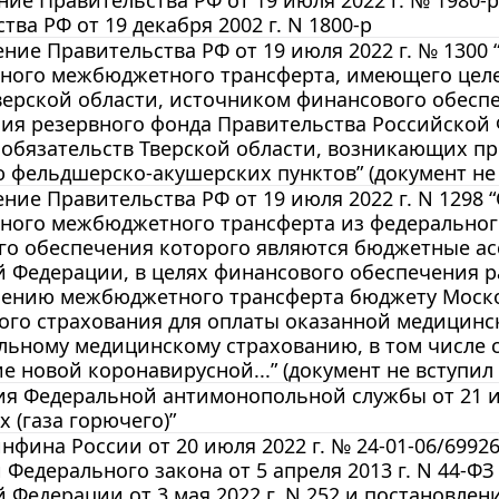
ие Правительства РФ от 19 июля 2022 г. № 1980
тва РФ от 19 декабря 2002 г. N 1800-р
ние Правительства РФ от 19 июля 2022 г. № 1300
иного межбюджетного трансферта, имеющего цел
верской области, источником финансового обесп
ия резервного фонда Правительства Российской
 обязательств Тверской области, возникающих п
фельдшерско-акушерских пунктов” (документ не в
ние Правительства РФ от 19 июля 2022 г. N 1298
иного межбюджетного трансферта из федеральног
го обеспечения которого являются бюджетные ас
 Федерации, в целях финансового обеспечения р
лению межбюджетного трансферта бюджету Моско
го страхования для оплаты оказанной медицинс
льному медицинскому страхованию, в том числе с
е новой коронавирусной...” (документ не вступил 
 Федеральной антимонопольной службы от 21 июл
 (газа горючего)”
фина России от 20 июля 2022 г. № 24-01-06/699
Федерального закона от 5 апреля 2013 г. N 44-ФЗ
 Федерации от 3 мая 2022 г. N 252 и постановле