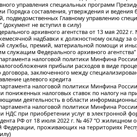
вного управления специальных программ Президен
ии Порядка составления, утверждения и ведения
й, подведомственных Главному управлению спец
 (документ не вступил в силу)
ерального архивного агентства от 13 мая 2022 г
емесячной надбавки к должностному окладу за 
ой службы, премий, материальной помощи и ины
м служащим Федерального архивного агентства” (
артамента налоговой политики Минфина России от
налогообложения прибыли расходов в виде проце
о договора, заключенного между специализиров
авление целевого кредита
артамента налоговой политики Минфина России от
и пониженных налоговых ставок по налогу на п
яющими деятельность в области информационны
артамента налоговой политики Минфина России от
и НДС при приобретении услуг в электронной фо
дента РФ от 18 июля 2022 г. № 467 “О жилищном
 Федерации, проживающих на территориях Респуб
илу)