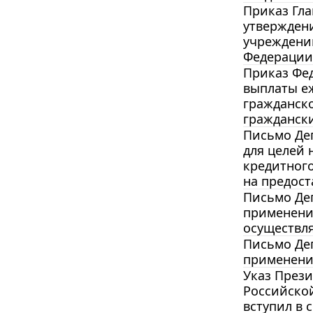
Приказ Гла
утвержден
учреждени
Федерации”
Приказ Фед
выплаты еж
гражданск
граждански
Письмо Деп
для целей 
кредитног
на предост
Письмо Деп
применени
осуществл
Письмо Деп
применени
Указ Прези
Российской
вступил в с