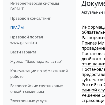
Докум
Интернет-версия системы
ГАРАНТ
Актуальные 
Правовой консалтинг
Информацио
ПРАЙМ
обязательн
Правовой портал
Распоряжен
www.garant.ru
Приказ Мин
проведени
Вести Гаранта
Постановле
двойного н
Журнал "Законодательство"
отношении
Постановле
Консультации по эффективной
предостав
работе
субъектов 
Российско
Всероссийские спутниковые
единой слу
онлайн-семинары
Решение Со
страховщи
Электронные услуги