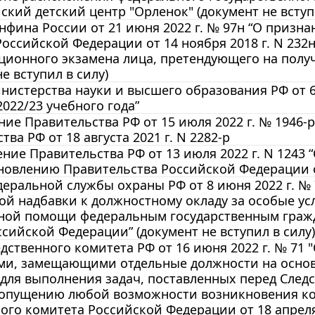
ский детский центр "Орленок" (документ не вступ
фина России от 21 июня 2022 г. № 97н “О призн
оссийской Федерации от 14 ноября 2018 г. N 232
ионного экзамена лица, претендующего на полу
е вступил в силу)
истерства науки и высшего образования РФ от 6
022/23 учебного года”
ие Правительства РФ от 15 июля 2022 г. № 1946
ва РФ от 18 августа 2021 г. N 2282-р
ние Правительства РФ от 13 июля 2022 г. N 1243 
ановлению Правительства Российской Федерации от 
еральной службы охраны РФ от 8 июня 2022 г. №
й надбавки к должностному окладу за особые ус
ной помощи федеральным государственным граж
сийской Федерации” (документ не вступил в силу)
дственного комитета РФ от 16 июня 2022 г. № 71
ми, замещающими отдельные должности на основа
для выполнения задач, поставленных перед Сле
допущению любой возможности возникновения ко
ого комитета Российской Федерации от 18 апреля 2