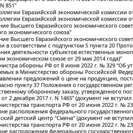
 N 851”
ллегии Евразийской экономической комиссии от 
ллегии Евразийской экономической комиссии от 1
ие Высшего Евразийского экономического совета 
го экономического союза”
ие Высшего Евразийского экономического совета 
 в соответствии с подпунктом 5 пункта 20 Прот
ния деятельности субъектов естественных моноп
м экономическом союзе от 29 мая 2014 года)”
истра обороны РФ от 8 июня 2022 г. № 329 “Об 
яемых в Министерство обороны Российской Феде
авлении предложений о цене на продукцию, пос
гласно пункту 37 Положения о государственном р
ственному оборонному заказу, утвержденного по
т 2 декабря 2017 г. N 1465” (документ не вступил 
истерства транспорта РФ от 20 июня 2022 г. № 2
зоне расположения федерального государственно
ский детский центр "Смена" (документ не вступил 
истерства транспорта РФ от 20 июня 2022 г. № 2
зоне расположения федерального государственно