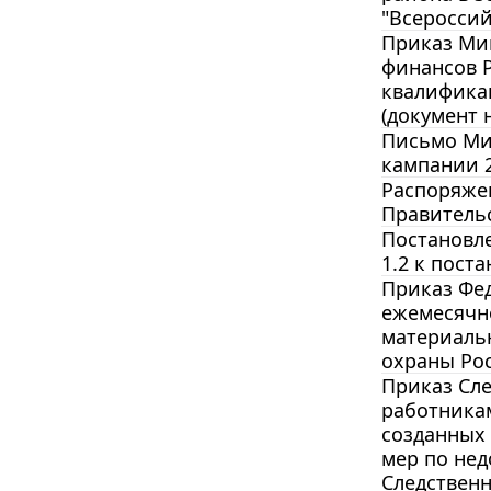
"Всероссий
Приказ Мин
финансов Р
квалификац
(документ н
Письмо Мин
кампании 2
Распоряжен
Правительст
Постановле
1.2 к пост
Приказ Фед
ежемесячно
материаль
охраны Рос
Приказ Сле
работника
созданных 
мер по не
Следственн