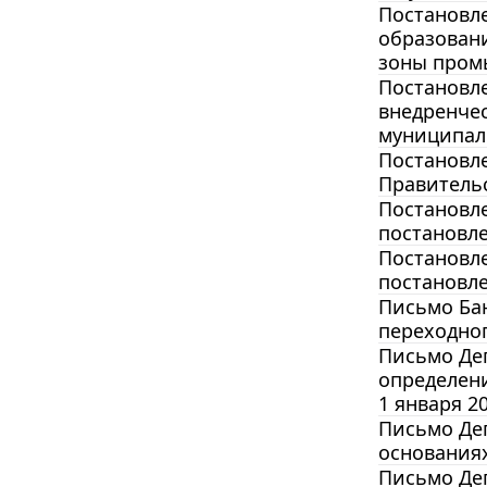
Постановле
образован
зоны промы
Постановле
внедренчес
муниципал
Постановле
Правительс
Постановле
постановле
Постановле
постановле
Письмо Бан
переходног
Письмо Деп
определени
1 января 20
Письмо Деп
основания
Письмо Деп