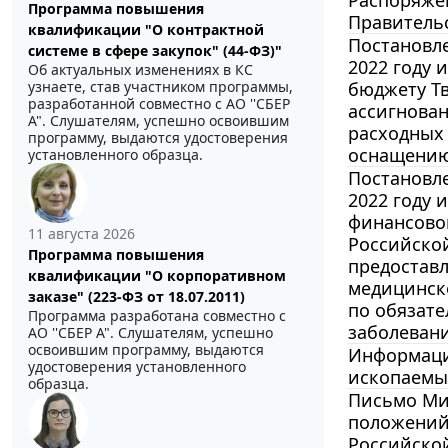
Распоряжен
Программа повышения
Правительс
квалификации "О контрактной
Постановле
системе в сфере закупок" (44-ФЗ)"
2022 году 
Об актуальных изменениях в КС
узнаете, став участником программы,
бюджету Т
разработанной совместно с АО ''СБЕР
ассигнован
А". Слушателям, успешно освоившим
расходных
программу, выдаются удостоверения
оснащению 
установленного образца.
Постановле
2022 году 
финансово
11 августа 2026
Российской
Программа повышения
предостав
квалификации "О корпоративном
медицинско
заказе" (223-ФЗ от 18.07.2011)
по обязате
Программа разработана совместно с
заболевани
АО ''СБЕР А". Слушателям, успешно
освоившим программу, выдаются
Информация
удостоверения установленного
ископаемых
образца.
Письмо Мин
положений 
Российской