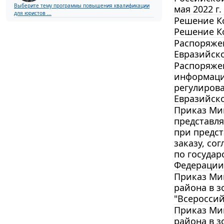
Выберите тему программы повышения квалификации
мая 2022 г.
для юристов ...
Решение Ко
Решение Ко
Распоряжен
Евразийско
Распоряжен
информации
регулирова
Евразийско
Приказ Мин
представл
при предст
заказу, со
по государ
Федерации о
Приказ Мин
района в 
"Всероссий
Приказ Мин
района в 