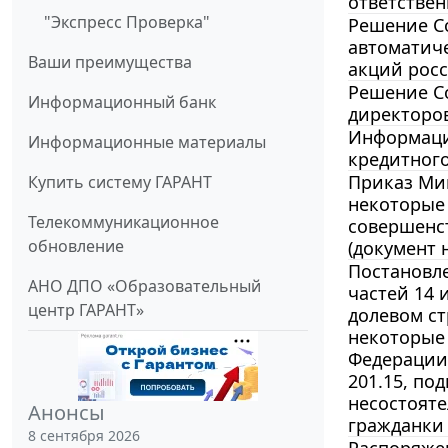
ответствен
"Экспресс Проверка"
Решение Со
автоматич
Ваши преимущества
акций росс
Решение Со
Информационный банк
директоров
Информацио
Информационные материалы
кредитного
Приказ Мин
Купить систему ГАРАНТ
некоторые
Телекоммуникационное
совершенс
обновление
(документ н
Постановле
АНО ДПО «Образовательный
частей 14 
центр ГАРАНТ»
долевом с
некоторые
Федерации”,
201.15, под
несостояте
Анонсы
гражданки
8 сентября 2026