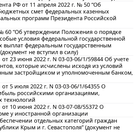
та РФ от 11 апреля 2022 г. № 50 “Об
 бюджетных смет федеральных казенных
иальных программ Президента Российской
. № 60 “Об утверждении Положения о порядке
особые условия федеральной государственной
х выплат федеральным государственным
документ не вступил в силу)
 23 июня 2022 г. N 03-03-06/1/59844 Об учете
нтов, которые исчислены исходя из условий
анным застройщиком и уполномоченным банком,
 5 июля 2022 г. N 03-03-06/1/64355 О
рибыль российскими организациями,
х технологий
 10 июня 2022 г. N 03-07-08/55372 О
рме у иностранной организации
 обеспечении отдельных категорий граждан
лики Крым и г. Севастополя” (документ не