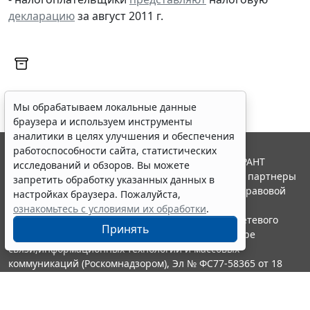
декларацию
за август 2011 г.
Мы обрабатываем локальные данные
браузера и используем инструменты
аналитики в целях улучшения и обеспечения
работоспособности сайта, статистических
© ООО "НПП "ГАРАНТ-СЕРВИС", 2026. Система ГАРАНТ
исследований и обзоров. Вы можете
выпускается с 1990 года. Компания "Гарант" и ее партнеры
запретить обработку указанных данных в
являются участниками Российской ассоциации правовой
настройках браузера. Пожалуйста,
информации ГАРАНТ.
ознакомьтесь с условиями их обработки
.
Портал ГАРАНТ.РУ зарегистрирован в качестве сетевого
Принять
издания Федеральной службой по надзору в сфере
связи,информационных технологий и массовых
коммуникаций (Роскомнадзором), Эл № ФС77-58365 от 18
июня 2014 года.
16+