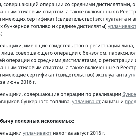
, совершающей операции со средними дистиллятами, о
анным этиловым спиртом, а также включенных в Реестр
 имеющих сертификат (свидетельство) эксплуатанта и 
 бункерное топливо и средние дистилляты)
уплачиваю
;
тельщики, имеющие свидетельство о регистрации лица
 лица, совершающего операции с бензолом, параксилол
 операции со средними дистиллятами, о регистрации
анным этиловым спиртом, а также включенные в Реестр
 имеющие сертификат (свидетельство) эксплуатанта
уп
за июнь 2016 г.
ательщики, совершающие операции по реализации
бунке
авщиков бункерного топлива,
уплачивают
акцизы и
пред
обычу полезных ископаемых:
ательщики
уплачивают
налог за август 2016 г.