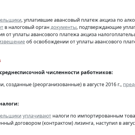
тельщики
, уплатившие авансовый платеж акциза по алк
ют
в налоговый орган
документы
, подтверждающие уплату
я от уплаты авансового платежа акциза налогоплател
извещение
об освобождении от уплаты авансового плат
6
 среднесписочной численности работников:
и, созданные (реорганизованные) в августе 2016 г.,
пред
налоги:
тельщики
уплачивают
налоги по импортированным товара
нный договором (контрактом) лизинга, наступил в авгус