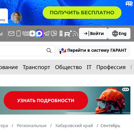
м
Войти
Eng
Перейти в систему ГАРАНТ
ование
Транспорт
Общество
IT
Профессия
П
тера
Региональные
Хабаровский край
Сентябрь