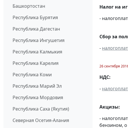
Башкортостан
Налог на и
Республика Бурятия
- налогопл
Республика Дагестан
Сбор за по
Республика Ингушетия
-
налогопла
Республика Калмыкия
Республика Карелия
26 сентября 201
Республика Коми
НДС:
Республика Марий Эл
-
налогопла
Республика Мордовия
Акцизы:
Республика Саха (Якутия)
- налогопла
Северная Осетия-Алания
бензином, о