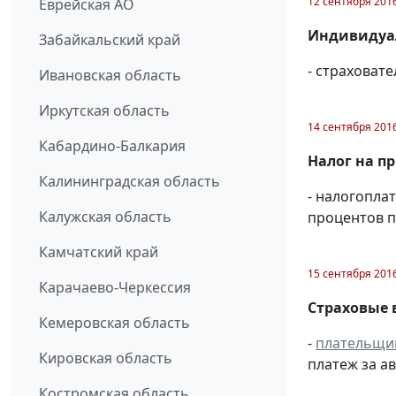
12 сентября 201
Еврейская АО
Индивидуал
Забайкальский край
- страховат
Ивановская область
Иркутская область
14 сентября 201
Кабардино-Балкария
Налог на п
Калининградская область
- налогопла
Калужская область
процентов п
Камчатский край
15 сентября 201
Карачаево-Черкессия
Страховые 
Кемеровская область
-
плательщи
Кировская область
платеж за ав
Костромская область