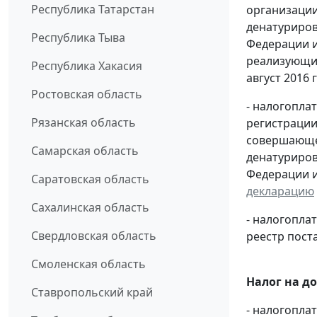
Республика Татарстан
организации
денатуриров
Республика Тыва
Федерации и
реализующих
Республика Хакасия
август 2016 г.
Ростовская область
- налогопла
Рязанская область
регистрации
совершающей
Самарская область
денатуриров
Федерации и
Саратовская область
декларацию
Сахалинская область
- налогопл
Свердловская область
реестр пост
Смоленская область
Налог на д
Ставропольский край
- налогопл