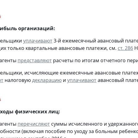
6
рибыль организаций:
ательщики
уплачивают
3-й ежемесячный авансовый платеж 
х только квартальные авансовые платежи, см.
ст. 286
Н
 агенты
представляют
расчеты по итогам отчетного пери
тельщики, исчисляющие ежемесячные авансовые платеж
ют
налоговую
декларацию
и
уплачивают
авансовый платеж
6
оходы физических лиц:
 агенты
перечисляют
суммы исчисленного и удержанного
обности (включая пособие по уходу за больным ребенко