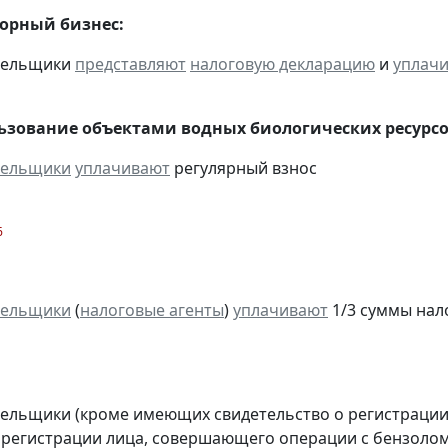
горный бизнес:
ательщики
представляют
налоговую декларацию
и
уплач
льзование объектами водных биологических ресурсо
тельщики
уплачивают
регулярный взнос
6
тельщики
(
налоговые агенты
)
уплачивают
1/3 суммы налог
тельщики (кроме имеющих свидетельство о регистраци
 регистрации лица, совершающего операции с бензолом