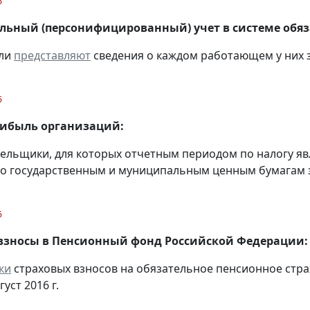
6
ьный (персонифицированный) учет в системе обяза
ели
представляют
сведения о каждом работающем у них за
6
рибыль организаций:
тельщики, для которых отчетным периодом по налогу яв
о государственным и муниципальным ценным бумагам за 
6
взносы в Пенсионный фонд Российской Федерации:
ки
страховых взносов на обязательное пенсионное стр
густ 2016 г.