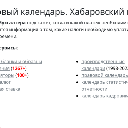
вый календарь. Хабаровский 
бухгалтера
подскажет, когда и какой платеж необходи
вится информация о том, какие налоги необходимо уплат
ремени.
ервисы
:
 бланки и образцы
производственные
ения
(
1267+
)
календари
(1998-202
ляторы
(
100+
)
правовой календар
валют
календарь статисти
ая ставка
отчетности
календарь кадровик