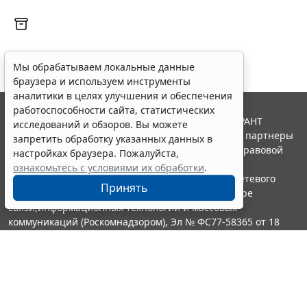
Мы обрабатываем локальные данные
браузера и используем инструменты
аналитики в целях улучшения и обеспечения
работоспособности сайта, статистических
© ООО "НПП "ГАРАНТ-СЕРВИС", 2026. Система ГАРАНТ
исследований и обзоров. Вы можете
выпускается с 1990 года. Компания "Гарант" и ее партнеры
запретить обработку указанных данных в
являются участниками Российской ассоциации правовой
настройках браузера. Пожалуйста,
информации ГАРАНТ.
ознакомьтесь с условиями их обработки
.
Портал ГАРАНТ.РУ зарегистрирован в качестве сетевого
Принять
издания Федеральной службой по надзору в сфере
связи,информационных технологий и массовых
коммуникаций (Роскомнадзором), Эл № ФС77-58365 от 18
июня 2014 года.
16+
Контакты
8-800-200-88-88