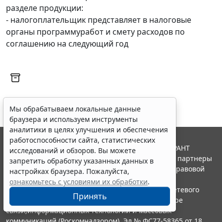
разделе продукции:
- налогоплательщик представляет в налоговые
органы программуработ и смету расходов по
соглашению на следующий год
Мы обрабатываем локальные данные
браузера и используем инструменты
аналитики в целях улучшения и обеспечения
работоспособности сайта, статистических
© ООО "НПП "ГАРАНТ-СЕРВИС", 2026. Система ГАРАНТ
исследований и обзоров. Вы можете
выпускается с 1990 года. Компания "Гарант" и ее партнеры
запретить обработку указанных данных в
являются участниками Российской ассоциации правовой
настройках браузера. Пожалуйста,
информации ГАРАНТ.
ознакомьтесь с условиями их обработки
.
Портал ГАРАНТ.РУ зарегистрирован в качестве сетевого
Принять
издания Федеральной службой по надзору в сфере
связи,информационных технологий и массовых
коммуникаций (Роскомнадзором), Эл № ФС77-58365 от 18