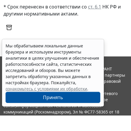
* Срок перенесен в соответствии со
ст. 6.1
НК РФ и
другими
нормативными актами
.
Мы обрабатываем локальные данные
браузера и используем инструменты
аналитики в целях улучшения и обеспечения
работоспособности сайта, статистических
© ООО "НПП "ГАРАНТ-СЕРВИС", 2026. Система ГАРАНТ
исследований и обзоров. Вы можете
выпускается с 1990 года. Компания "Гарант" и ее партнеры
запретить обработку указанных данных в
являются участниками Российской ассоциации правовой
настройках браузера. Пожалуйста,
информации ГАРАНТ.
ознакомьтесь с условиями их обработки
.
Портал ГАРАНТ.РУ зарегистрирован в качестве сетевого
Принять
издания Федеральной службой по надзору в сфере
связи,информационных технологий и массовых
коммуникаций (Роскомнадзором), Эл № ФС77-58365 от 18
июня 2014 года.
16+