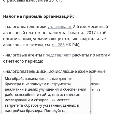
Налог на прибыль организаций:
- налогоплательщики
уплачивают
2-й ежемесячный
авансовый платеж по налогу за I квартал 2017 г. (об
организациях, уплачивающих только квартальные
авансовые платежи, см.
ст. 286
НК РФ);
Мы обрабатываем локальные данные
- налоговые агенты
представляют
расчеты по итогам
браузера и используем инструменты
отчетного периода;
аналитики в целях улучшения и обеспечения
работоспособности сайта, статистических
- налогоплательщики, исчисляющие ежемесячные
исследований и обзоров. Вы можете
авансовые платежи исходя из фактически
запретить обработку указанных данных в
полученной прибыли,
представляют
налоговую
настройках браузера. Пожалуйста,
декларацию
и
уплачивают
авансовый платеж за
ознакомьтесь с условиями их обработки
.
январь 2017 г.
Принять
Налог на добычу полезных ископаемых: