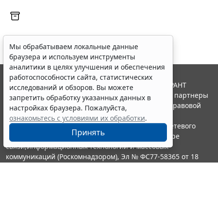
Мы обрабатываем локальные данные
браузера и используем инструменты
аналитики в целях улучшения и обеспечения
работоспособности сайта, статистических
© ООО "НПП "ГАРАНТ-СЕРВИС", 2026. Система ГАРАНТ
исследований и обзоров. Вы можете
выпускается с 1990 года. Компания "Гарант" и ее партнеры
запретить обработку указанных данных в
являются участниками Российской ассоциации правовой
настройках браузера. Пожалуйста,
информации ГАРАНТ.
ознакомьтесь с условиями их обработки
.
Портал ГАРАНТ.РУ зарегистрирован в качестве сетевого
Принять
издания Федеральной службой по надзору в сфере
связи,информационных технологий и массовых
коммуникаций (Роскомнадзором), Эл № ФС77-58365 от 18
июня 2014 года.
16+
Контакты
8-800-200-88-88