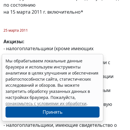
по состоянию
на 15 марта 2011 г. включительно*
25 марта 2011
Акцизы:
- налогоплательщики (кроме имеющих
свидетельство о
Мы обрабатываем локальные данные
регистрации лица, совершающего операции с
браузера и используем инструменты
прямогонным
аналитики в целях улучшения и обеспечения
бензином, и (или) свидетельство о регистрации
работоспособности сайта, статистических
организации,
исследований и обзоров. Вы можете
совершающей операции с денатурированным
запретить обработку указанных данных в
этиловым спиртом)
настройках браузера. Пожалуйста,
ознакомьтесь с условиями их обработки
.
уплачивают акцизы и представляют налоговую
декларацию за
Принять
февраль 2011 г.;
- налогоплательщики, имеющие свидетельство о