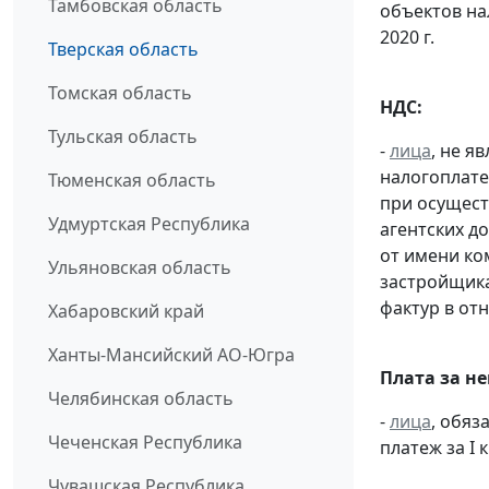
Тамбовская область
объектов н
2020 г.
Тверская область
Томская область
НДС:
Тульская область
-
лица
, не 
налогоплате
Тюменская область
при осущест
Удмуртская Республика
агентских д
от имени ко
Ульяновская область
застройщик
фактур в от
Хабаровский край
Ханты-Мансийский АО-Югра
Плата за н
Челябинская область
-
лица
, обяз
Чеченская Республика
платеж за I к
Чувашская Республика