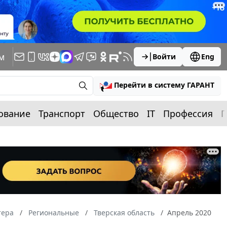
м
Войти
Eng
Перейти в систему ГАРАНТ
ование
Транспорт
Общество
IT
Профессия
П
тера
Региональные
Тверская область
Апрель 2020