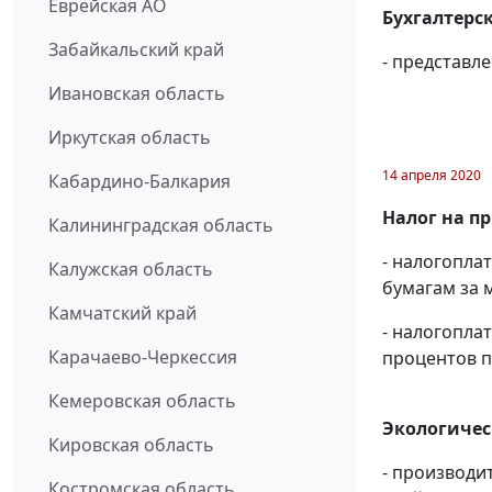
Еврейская АО
Бухгалтерск
Забайкальский край
- представл
Ивановская область
Иркутская область
14 апреля 2020
Кабардино-Балкария
Налог на п
Калининградская область
- налогопл
Калужская область
бумагам за м
Камчатский край
- налогопла
Карачаево-Черкессия
процентов п
Кемеровская область
Экологичес
Кировская область
- производи
Костромская область