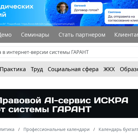
Демо
Семинары
Стать партнером
Клиента
Практика
Труд
Социальная сфера
ЖКХ
Образ
алитика
Профессиональные календари
Календарь бухгал