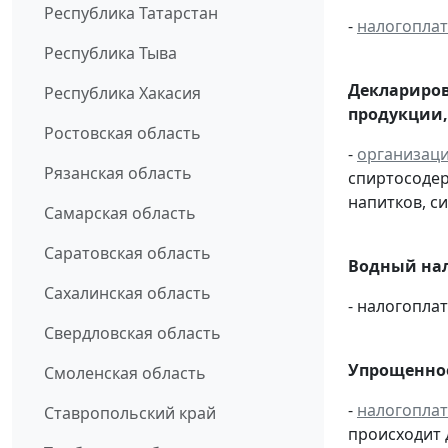
Республика Татарстан
-
налогопла
Республика Тыва
Деклариров
Республика Хакасия
продукции,
Ростовская область
-
организац
Рязанская область
спиртосоде
напитков, си
Самарская область
Саратовская область
Водный нал
Сахалинская область
- налогопл
Свердловская область
Упрощенное
Смоленская область
-
налогопла
Ставропольский край
происходит 