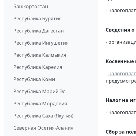
Башкортостан
- налогопл
Республика Бурятия
Сведения о
Республика Дагестан
- организаци
Республика Ингушетия
Республика Калмыкия
Косвенные 
Республика Карелия
-
налогопла
Республика Коми
предусмотре
Республика Марий Эл
Налог на и
Республика Мордовия
- налогопл
Республика Саха (Якутия)
Северная Осетия-Алания
Сбор за по