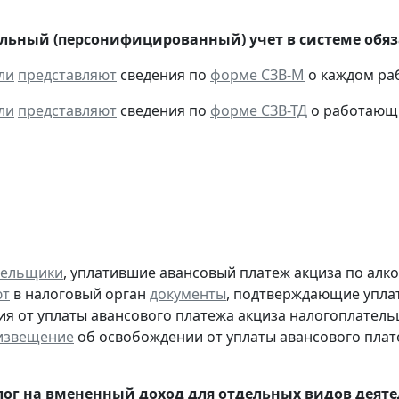
ьный (персонифицированный) учет в системе обяза
ли
представляют
сведения по
форме СЗВ-М
о каждом раб
ли
представляют
сведения по
форме СЗВ-ТД
о работающих
тельщики
, уплатившие авансовый платеж акциза по алк
ют
в налоговый орган
документы
, подтверждающие уплату
я от уплаты авансового платежа акциза налогоплател
извещение
об освобождении от уплаты авансового плат
ог на вмененный доход для отдельных видов деяте