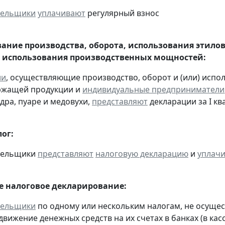
тельщики
уплачивают
регулярный взнос
ание производства, оборота, использования этило
 использования производственных мощностей:
ии
, осуществляющие производство, оборот и (или) испо
ржащей продукции и
индивидуальные предприниматели
дра, пуаре и медовухи,
представляют
декларации за I ква
ог:
ательщики
представляют
налоговую декларацию
и
уплач
 налоговое декларирование:
тельщики
по одному или нескольким налогам, не осуще
движение денежных средств на их счетах в банках (в ка