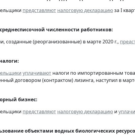
ательщики
представляют
налоговую декларацию
за I квар
 среднесписочной численности работников:
и, созданные (реорганизованные) в марте 2020 г.,
предс
налоги:
тельщики
уплачивают
налоги по импортированным товара
нный договором (контрактом) лизинга, наступил в март
горный бизнес:
ательщики
представляют
налоговую декларацию
и
уплач
льзование объектами водных биологических ресурсо