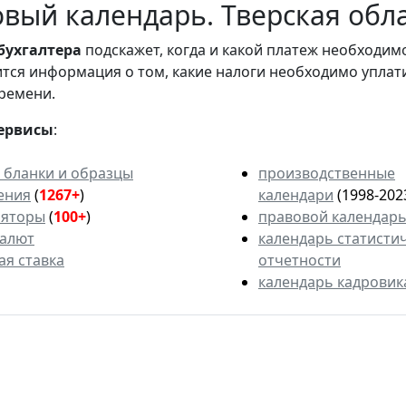
вый календарь. Тверская обла
бухгалтера
подскажет, когда и какой платеж необходи
вится информация о том, какие налоги необходимо уплат
ремени.
ервисы
:
 бланки и образцы
производственные
ения
(
1267+
)
календари
(1998-202
ляторы
(
100+
)
правовой календар
валют
календарь статисти
ая ставка
отчетности
календарь кадровик