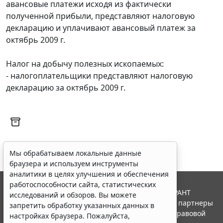
авансовые платежи исходя из фактически
полученной прибыли, представляют налоговую
декларацию и уплачивают авансовый платеж за
октябрь 2009 г.
Налог на добычу полезных ископаемых:
- налогоплательщики представляют налоговую
декларацию за октябрь 2009 г.
Мы обрабатываем локальные данные
браузера и используем инструменты
аналитики в целях улучшения и обеспечения
работоспособности сайта, статистических
© ООО "НПП "ГАРАНТ-СЕРВИС", 2026. Система ГАРАНТ
исследований и обзоров. Вы можете
выпускается с 1990 года. Компания "Гарант" и ее партнеры
запретить обработку указанных данных в
являются участниками Российской ассоциации правовой
настройках браузера. Пожалуйста,