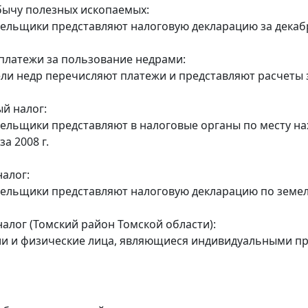
бычу полезных ископаемых:
тельщики представляют налоговую декларацию за декабр
платежи за пользование недрами:
ели недр перечисляют платежи и представляют расчеты за
й налог:
тельщики представляют в налоговые органы по месту н
а 2008 г.
алог:
тельщики представляют налоговую декларацию по земель
алог (Томский район Томской области):
ии и физические лица, являющиеся индивидуальными пре