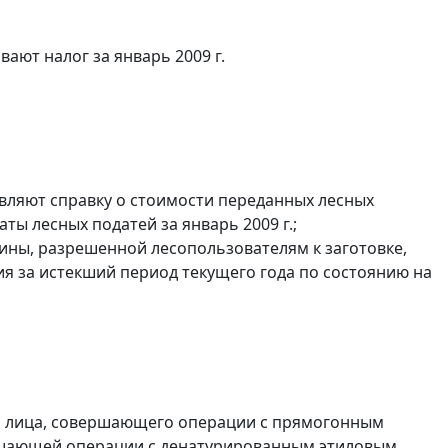
ают налог за январь 2009 г.
вляют справку о стоимости переданных лесных
ты лесных податей за январь 2009 г.;
сины, разрешенной лесопользователям к заготовке,
ия за истекший период текущего года по состоянию на
и лица, совершающего операции с прямогонным
ершающей операции с денатурированным этиловым