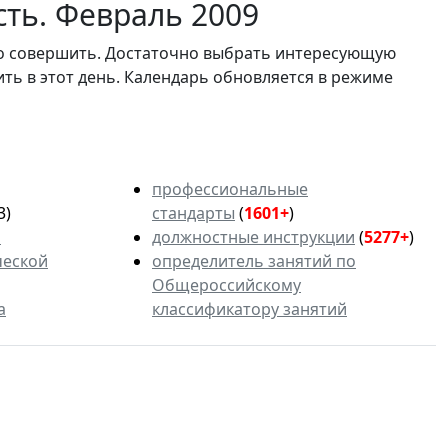
сть. Февраль 2009
мо совершить. Достаточно выбрать интересующую
ить в этот день. Календарь обновляется в режиме
профессиональные
3)
стандарты
(
1601+
)
ь
должностные инструкции
(
5277+
)
ческой
определитель занятий по
Общероссийскому
а
классификатору занятий