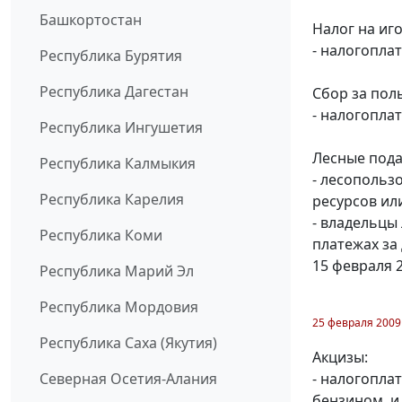
Башкортостан
Налог на иг
- налогопла
Республика Бурятия
Республика Дагестан
Сбор за пол
- налогопла
Республика Ингушетия
Лесные пода
Республика Калмыкия
- лесопольз
Республика Карелия
ресурсов или
- владельцы
Республика Коми
платежах за
15 февраля 
Республика Марий Эл
Республика Мордовия
25 февраля 2009
Республика Саха (Якутия)
Акцизы:
Северная Осетия-Алания
- налогопла
бензином, и