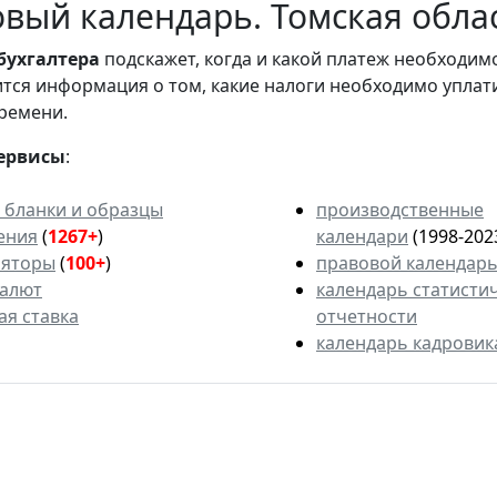
вый календарь. Томская обла
бухгалтера
подскажет, когда и какой платеж необходи
вится информация о том, какие налоги необходимо уплат
ремени.
ервисы
:
 бланки и образцы
производственные
ения
(
1267+
)
календари
(1998-202
ляторы
(
100+
)
правовой календар
валют
календарь статисти
ая ставка
отчетности
календарь кадровик