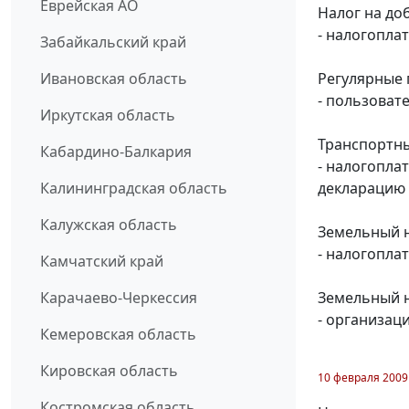
Еврейская АО
Налог на до
- налогопла
Забайкальский край
Ивановская область
Регулярные 
- пользоват
Иркутская область
Транспортны
Кабардино-Балкария
- налогопла
Калининградская область
декларацию з
Калужская область
Земельный н
- налогопла
Камчатский край
Карачаево-Черкессия
Земельный н
- организац
Кемеровская область
Кировская область
10 февраля 2009
Костромская область