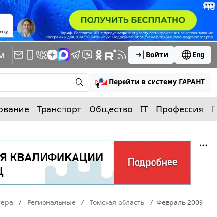
м
Войти
Eng
Перейти в систему ГАРАНТ
ование
Транспорт
Общество
IT
Профессия
П
тера
Региональные
Томская область
Февраль 2009