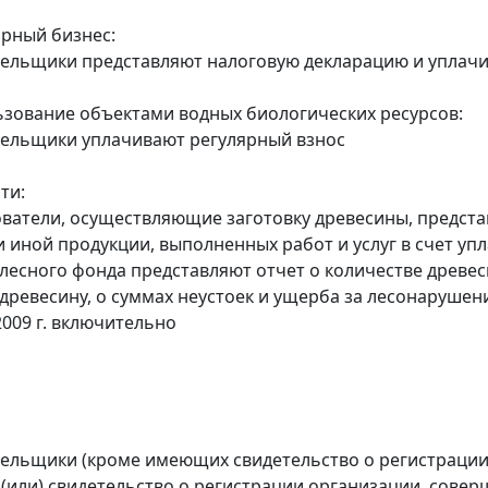
орный бизнес:
тельщики представляют налоговую декларацию и уплачив
ьзование объектами водных биологических ресурсов:
тельщики уплачивают регулярный взнос
ти:
ователи, осуществляющие заготовку древесины, предста
 иной продукции, выполненных работ и услуг в счет упла
 лесного фонда представляют отчет о количестве древе
 древесину, о суммах неустоек и ущерба за лесонарушен
2009 г. включительно
тельщики (кроме имеющих свидетельство о регистраци
 (или) свидетельство о регистрации организации, сов