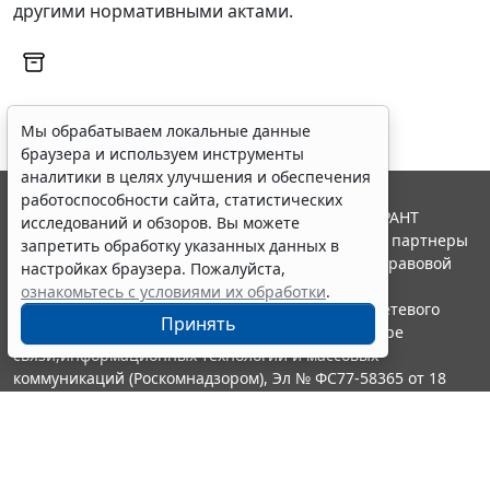
другими нормативными актами.
Мы обрабатываем локальные данные
браузера и используем инструменты
аналитики в целях улучшения и обеспечения
работоспособности сайта, статистических
© ООО "НПП "ГАРАНТ-СЕРВИС", 2026. Система ГАРАНТ
исследований и обзоров. Вы можете
выпускается с 1990 года. Компания "Гарант" и ее партнеры
запретить обработку указанных данных в
являются участниками Российской ассоциации правовой
настройках браузера. Пожалуйста,
информации ГАРАНТ.
ознакомьтесь с условиями их обработки
.
Портал ГАРАНТ.РУ зарегистрирован в качестве сетевого
Принять
издания Федеральной службой по надзору в сфере
связи,информационных технологий и массовых
коммуникаций (Роскомнадзором), Эл № ФС77-58365 от 18
июня 2014 года.
16+
Контакты
8-800-200-88-88