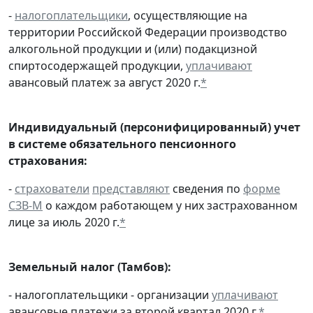
-
налогоплательщики
, осуществляющие на
территории Российской Федерации производство
алкогольной продукции и (или) подакцизной
спиртосодержащей продукции,
уплачивают
авансовый платеж за август 2020 г.
*
Индивидуальный (персонифицированный) учет
в системе обязательного пенсионного
страхования:
-
страхователи
представляют
сведения по
форме
СЗВ-М
о каждом работающем у них застрахованном
лице за июль 2020 г.
*
Земельный налог (Тамбов):
- налогоплательщики - организации
уплачивают
авансовые платежи за второй квартал 2020 г.
*