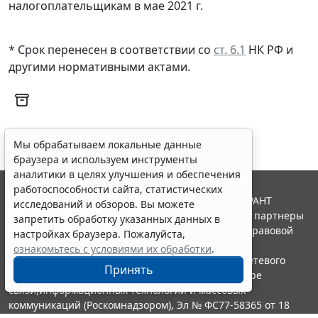
налогоплательщикам в мае 2021 г.
* Срок перенесен в соответствии со
ст. 6.1
НК РФ и
другими нормативными актами.
Мы обрабатываем локальные данные
браузера и используем инструменты
аналитики в целях улучшения и обеспечения
работоспособности сайта, статистических
© ООО "НПП "ГАРАНТ-СЕРВИС", 2026. Система ГАРАНТ
исследований и обзоров. Вы можете
выпускается с 1990 года. Компания "Гарант" и ее партнеры
запретить обработку указанных данных в
являются участниками Российской ассоциации правовой
настройках браузера. Пожалуйста,
информации ГАРАНТ.
ознакомьтесь с условиями их обработки
.
Портал ГАРАНТ.РУ зарегистрирован в качестве сетевого
Принять
издания Федеральной службой по надзору в сфере
связи,информационных технологий и массовых
коммуникаций (Роскомнадзором), Эл № ФС77-58365 от 18