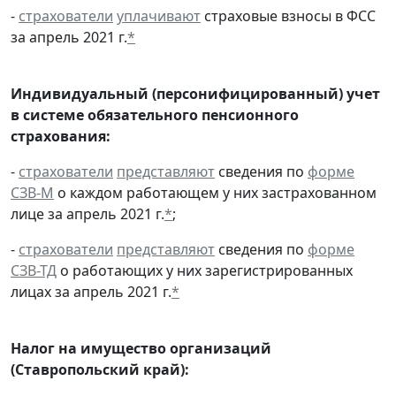
-
страхователи
уплачивают
страховые взносы в ФСС
за апрель 2021 г.
*
Индивидуальный (персонифицированный) учет
в системе обязательного пенсионного
страхования:
-
страхователи
представляют
сведения по
форме
СЗВ-М
о каждом работающем у них застрахованном
лице за апрель 2021 г.
*
;
-
страхователи
представляют
сведения по
форме
СЗВ-ТД
о работающих у них зарегистрированных
лицах за апрель 2021 г.
*
Налог на имущество организаций
(Ставропольский край):