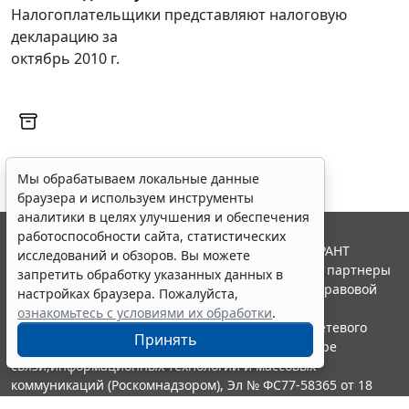
Налогоплательщики представляют налоговую
декларацию за
октябрь 2010 г.
Мы обрабатываем локальные данные
браузера и используем инструменты
аналитики в целях улучшения и обеспечения
работоспособности сайта, статистических
© ООО "НПП "ГАРАНТ-СЕРВИС", 2026. Система ГАРАНТ
исследований и обзоров. Вы можете
выпускается с 1990 года. Компания "Гарант" и ее партнеры
запретить обработку указанных данных в
являются участниками Российской ассоциации правовой
настройках браузера. Пожалуйста,
информации ГАРАНТ.
ознакомьтесь с условиями их обработки
.
Портал ГАРАНТ.РУ зарегистрирован в качестве сетевого
Принять
издания Федеральной службой по надзору в сфере
связи,информационных технологий и массовых
коммуникаций (Роскомнадзором), Эл № ФС77-58365 от 18
июня 2014 года.