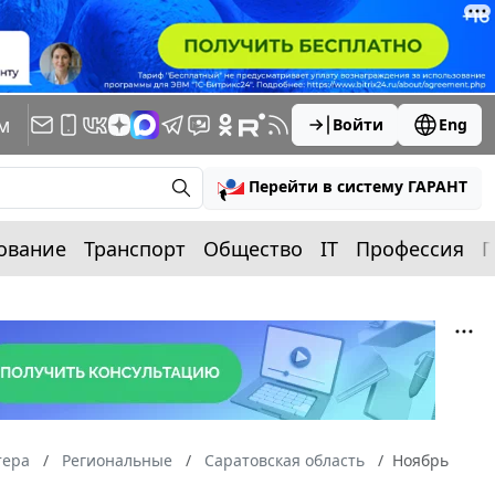
м
Войти
Eng
Перейти в систему ГАРАНТ
ование
Транспорт
Общество
IT
Профессия
П
тера
Региональные
Саратовская область
Ноябрь