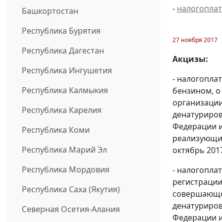
-
налогопла
Башкортостан
Республика Бурятия
27 ноября 2017
Республика Дагестан
Акцизы:
Республика Ингушетия
- налогопла
Республика Калмыкия
бензином, о
организации
Республика Карелия
денатуриров
Федерации и
Республика Коми
реализующих
Республика Марий Эл
октябрь 2017 
Республика Мордовия
- налогопла
регистрации
Республика Саха (Якутия)
совершающей
денатуриров
Северная Осетия-Алания
Федерации и