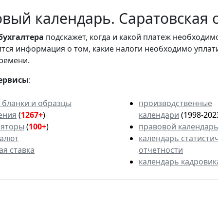
вый календарь. Саратовская 
бухгалтера
подскажет, когда и какой платеж необходи
вится информация о том, какие налоги необходимо уплат
ремени.
ервисы
:
 бланки и образцы
производственные
ения
(
1267+
)
календари
(1998-202
ляторы
(
100+
)
правовой календар
валют
календарь статисти
ая ставка
отчетности
календарь кадровик