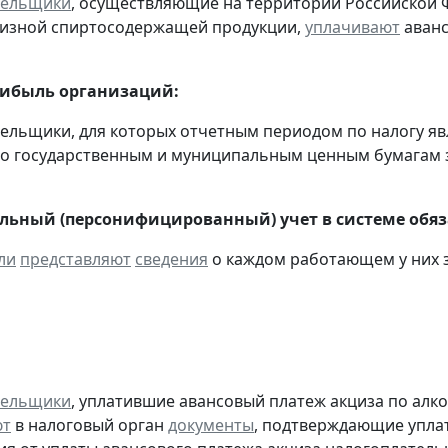
тельщики
, осуществляющие на территории Российской 
цизной спиртосодержащей продукции,
уплачивают
аванс
рибыль организаций:
тельщики, для которых отчетным периодом по налогу яв
о государственным и муниципальным ценным бумагам за
ьный (персонифицированный) учет в системе обяза
ли
представляют
сведения
о каждом работающем у них з
тельщики
, уплатившие авансовый платеж акциза по алк
ют
в налоговый орган
документы
, подтверждающие уплату