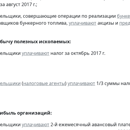
за август 2017 г.;
ательщики, совершающие операции по реализации
бунке
авщиков бункерного топлива,
уплачивают
акцизы и
пред
обычу полезных ископаемых:
ательщики
уплачивают
налог за октябрь 2017 г.
тельщики
(
налоговые агенты
)
уплачивают
1/3 суммы налог
рибыль организаций:
ательщики
уплачивают
2-й ежемесячный авансовый платеж 