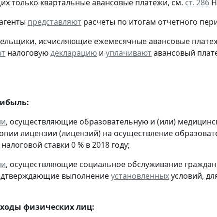
х только квартальные авансовые платежи, см.
ст. 286
Н
 агенты
представляют
расчеты по итогам отчетного пери
тельщики, исчисляющие ежемесячные авансовые платеж
ют
налоговую
декларацию
и
уплачивают
авансовый платеж
рибыль:
ии
, осуществляющие образовательную и (или) медицинс
копии лицензии (лицензий) на осуществление образоват
налоговой ставки 0 % в 2018 году;
ии
, осуществляющие социальное обслуживание граждан
подтверждающие выполнение
установленных
условий, дл
оходы физических лиц: