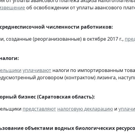
я от уплаты авансового платежа акциза налогоплател
извещение
об освобождении от уплаты авансового плат
 среднесписочной численности работников:
и, созданные (реорганизованные) в октябре 2017 г.,
пре
налоги:
тельщики
уплачивают
налоги по импортированным товара
едусмотренный договором (контрактом) лизинга, наступ
орный бизнес (Саратовская область):
ательщики
представляют
налоговую декларацию
и
уплач
льзование объектами водных биологических ресурсо