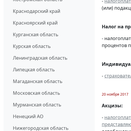
-
налогопла
(или) подак
Краснодарский край
Красноярский край
Налог на п
Курганская область
- налогопла
процентов п
Курская область
Ленинградская область
Индивидуал
Липецкая область
-
страховате
Магаданская область
Московская область
20 ноября 2017
Мурманская область
Акцизы:
Ненецкий АО
-
налогопла
представля
Нижегородская область