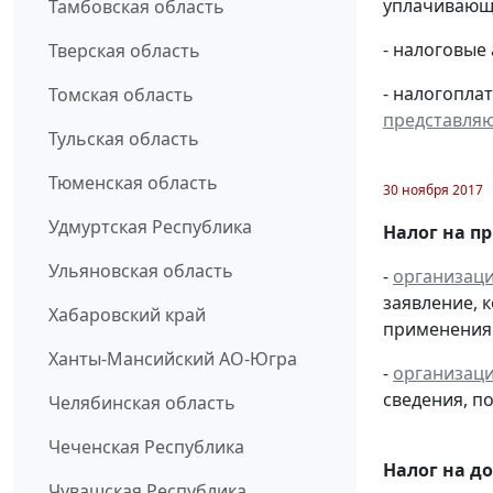
уплачивающи
Тамбовская область
- налоговые
Тверская область
- налогопла
Томская область
представля
Тульская область
Тюменская область
30 ноября 2017
Удмуртская Республика
Налог на п
Ульяновская область
-
организац
заявление, 
Хабаровский край
применения 
Ханты-Мансийский АО-Югра
-
организац
сведения, 
Челябинская область
Чеченская Республика
Налог на д
Чувашская Республика