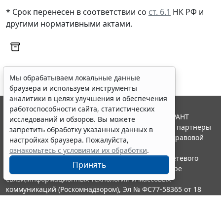
* Срок перенесен в соответствии со
ст. 6.1
НК РФ и
другими нормативными актами.
Мы обрабатываем локальные данные
браузера и используем инструменты
аналитики в целях улучшения и обеспечения
работоспособности сайта, статистических
© ООО "НПП "ГАРАНТ-СЕРВИС", 2026. Система ГАРАНТ
исследований и обзоров. Вы можете
выпускается с 1990 года. Компания "Гарант" и ее партнеры
запретить обработку указанных данных в
являются участниками Российской ассоциации правовой
настройках браузера. Пожалуйста,
информации ГАРАНТ.
ознакомьтесь с условиями их обработки
.
Портал ГАРАНТ.РУ зарегистрирован в качестве сетевого
Принять
издания Федеральной службой по надзору в сфере
связи,информационных технологий и массовых
коммуникаций (Роскомнадзором), Эл № ФС77-58365 от 18
июня 2014 года.
16+