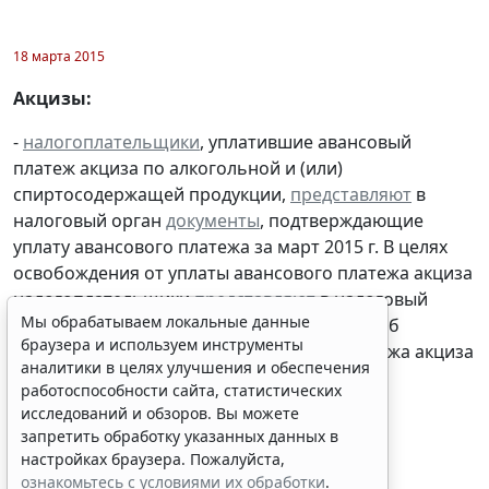
18 марта 2015
Акцизы:
-
налогоплательщики
, уплатившие авансовый
платеж акциза по алкогольной и (или)
спиртосодержащей продукции,
представляют
в
налоговый орган
документы
, подтверждающие
Мы обрабатываем локальные данные
уплату авансового платежа за март 2015 г. В целях
браузера и используем инструменты
освобождения от уплаты авансового платежа акциза
аналитики в целях улучшения и обеспечения
налогоплательщики
представляют
в налоговый
работоспособности сайта, статистических
исследований и обзоров. Вы можете
орган банковскую гарантию и
извещение
об
запретить обработку указанных данных в
освобождении от уплаты авансового платежа акциза
настройках браузера. Пожалуйста,
ознакомьтесь с условиями их обработки
.
Принять
20 марта 2015
Косвенные налоги: