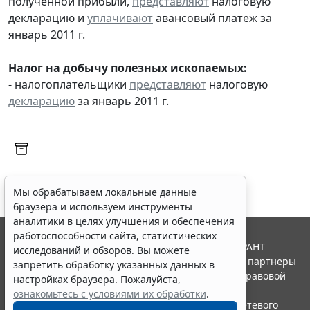
полученной прибыли,
представляют
налоговую
декларацию и
уплачивают
авансовый платеж за
январь 2011 г.
Налог на добычу полезных ископаемых:
- налогоплательщики
представляют
налоговую
декларацию
за январь 2011 г.
Мы обрабатываем локальные данные
браузера и используем инструменты
аналитики в целях улучшения и обеспечения
работоспособности сайта, статистических
© ООО "НПП "ГАРАНТ-СЕРВИС", 2026. Система ГАРАНТ
исследований и обзоров. Вы можете
выпускается с 1990 года. Компания "Гарант" и ее партнеры
запретить обработку указанных данных в
являются участниками Российской ассоциации правовой
настройках браузера. Пожалуйста,
информации ГАРАНТ.
ознакомьтесь с условиями их обработки
.
Портал ГАРАНТ.РУ зарегистрирован в качестве сетевого