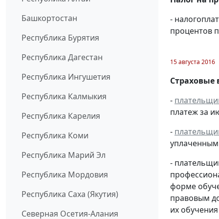
Башкортостан
- налогопла
процентов п
Республика Бурятия
Республика Дагестан
15 августа 2016
Республика Ингушетия
Страховые 
Республика Калмыкия
-
плательщи
платеж за ию
Республика Карелия
-
плательщи
Республика Коми
уплаченным 
Республика Марий Эл
- плательщи
Республика Мордовия
профессиона
форме обуче
Республика Саха (Якутия)
правовым д
их обучения
Северная Осетия-Алания