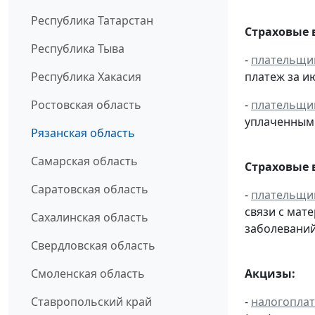
Республика Татарстан
Страховые 
Республика Тыва
-
плательщи
Республика Хакасия
платеж за ию
Ростовская область
-
плательщи
уплаченным 
Рязанская область
Самарская область
Страховые 
Саратовская область
-
плательщи
связи с мат
Сахалинская область
заболеваний
Свердловская область
Смоленская область
Акцизы:
Ставропольский край
-
налогопла