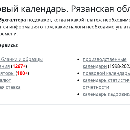
вый календарь. Рязанская обл
бухгалтера
подскажет, когда и какой платеж необходи
вится информация о том, какие налоги необходимо уплат
ремени.
ервисы
:
 бланки и образцы
производственные
ения
(
1267+
)
календари
(1998-202
ляторы
(
100+
)
правовой календар
валют
календарь статисти
ая ставка
отчетности
календарь кадровик