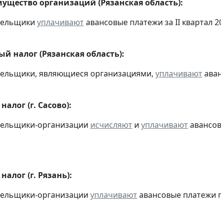
мущество организаций (Рязанская область):
ательщики
уплачивают
авансовые платежи за II квартал 20
й налог (Рязанская область):
тельщики, являющиеся организациями,
уплачивают
аван
алог (г. Сасово):
ательщики-организации
исчисляют
и
уплачивают
авансовы
алог (г. Рязань):
ательщики-организации
уплачивают
авансовые платежи по 