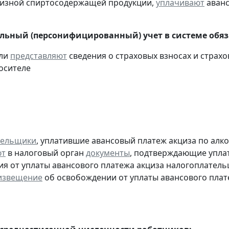
цизной спиртосодержащей продукции,
уплачивают
аванс
ьный (персонифицированный) учет в системе обяза
ели
представляют
сведения о страховых взносах и страхо
осителе
тельщики
, уплатившие авансовый платеж акциза по алк
ют
в налоговый орган
документы
, подтверждающие уплату
я от уплаты авансового платежа акциза налогоплател
извещение
об освобождении от уплаты авансового плат