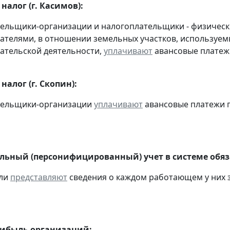
алог (г. Касимов):
тельщики-организации и налогоплательщики - физичес
телями, в отношении земельных участков, используемы
ательской деятельности,
уплачивают
авансовые платежи 
алог (г. Скопин):
ательщики-организации
уплачивают
авансовые платежи по 
ьный (персонифицированный) учет в системе обяза
ели
представляют
сведения о каждом работающем у них з
рибыль организаций: