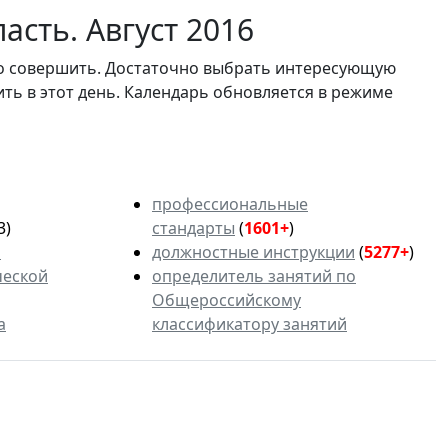
асть. Август 2016
мо совершить. Достаточно выбрать интересующую
ить в этот день. Календарь обновляется в режиме
профессиональные
3)
стандарты
(
1601+
)
ь
должностные инструкции
(
5277+
)
ческой
определитель занятий по
Общероссийскому
а
классификатору занятий