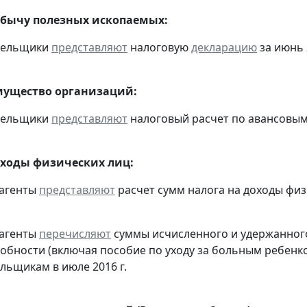
обычу полезных ископаемых:
ательщики
представляют
налоговую
декларацию
за июнь 
мущество организаций:
ательщики
представляют
налоговый расчет по авансовым 
оходы физических лиц:
 агенты
представляют
расчет сумм налога на доходы физ
 агенты
перечисляют
суммы исчисленного и удержанного
обности (включая пособие по уходу за больным ребенко
льщикам в июле 2016 г.