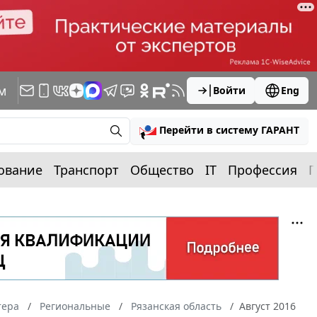
м
Войти
Eng
Перейти в систему ГАРАНТ
ование
Транспорт
Общество
IT
Профессия
П
тера
Региональные
Рязанская область
Август 2016