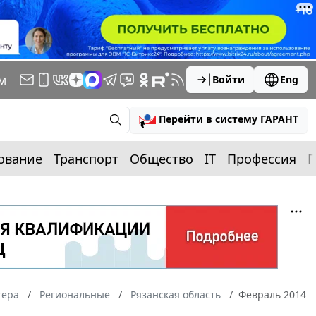
м
Войти
Eng
Перейти в систему ГАРАНТ
ование
Транспорт
Общество
IT
Профессия
П
тера
Региональные
Рязанская область
Февраль 2014