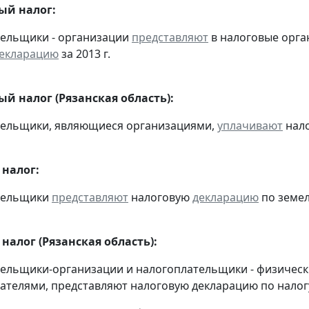
ый налог:
тельщики - организации
представляют
в налоговые орга
екларацию
за 2013 г.
й налог (Рязанская область):
тельщики, являющиеся организациями,
уплачивают
нало
налог:
ательщики
представляют
налоговую
декларацию
по земел
налог (Рязанская область):
тельщики-организации и налогоплательщики - физичес
телями, представляют налоговую декларацию по налогу 