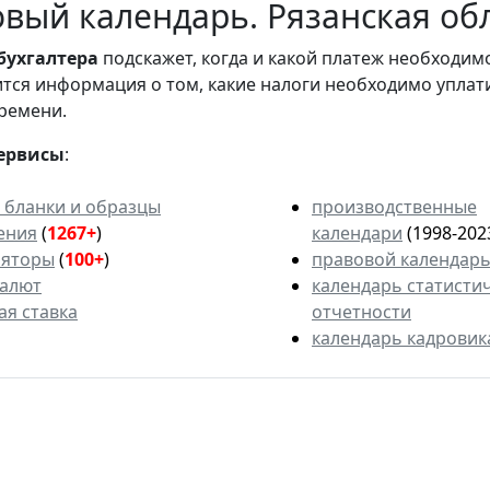
вый календарь. Рязанская обл
бухгалтера
подскажет, когда и какой платеж необходи
вится информация о том, какие налоги необходимо уплат
ремени.
ервисы
:
 бланки и образцы
производственные
ения
(
1267+
)
календари
(1998-202
ляторы
(
100+
)
правовой календар
валют
календарь статисти
ая ставка
отчетности
календарь кадровик