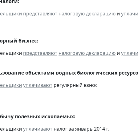
налоги:
тельщики
представляют
налоговую декларацию
и
уплач
горный бизнес:
ательщики
представляют
налоговую декларацию
и
уплач
льзование объектами водных биологических ресурсо
тельщики
уплачивают
регулярный взнос
обычу полезных ископаемых:
ательщики
уплачивают
налог за январь 2014 г.