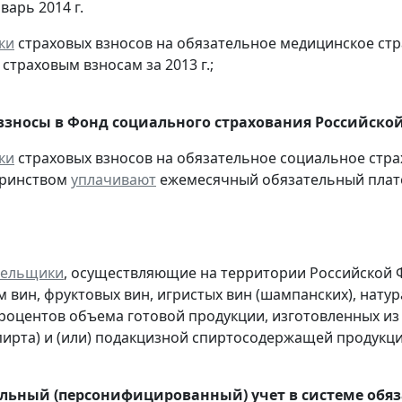
варь 2014 г.
ки
страховых взносов на обязательное медицинское ст
страховым взносам за 2013 г.;
взносы в Фонд социального страхования Российско
ки
страховых взносов на обязательное социальное стра
еринством
уплачивают
ежемесячный обязательный платеж
тельщики
, осуществляющие на территории Российской 
 вин, фруктовых вин, игристых вин (шампанских), нату
процентов объема готовой продукции, изготовленных и
пирта) и (или) подакцизной спиртосодержащей продукц
ьный (персонифицированный) учет в системе обяза