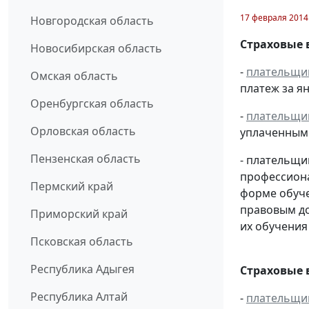
17 февраля 2014
Новгородская область
Страховые 
Новосибирская область
-
плательщи
Омская область
платеж за ян
Оренбургская область
-
плательщи
Орловская область
уплаченным 
Пензенская область
- плательщи
профессиона
Пермский край
форме обуче
правовым д
Приморский край
их обучения
Псковская область
Республика Адыгея
Страховые 
Республика Алтай
-
плательщи