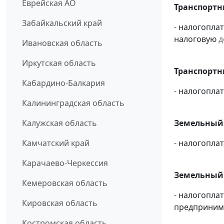
Еврейская АО
Транспортн
Забайкальский край
- налогопла
налоговую
д
Ивановская область
Иркутская область
Транспортны
Кабардино-Балкария
- налогопла
Калининградская область
Калужская область
Земельный 
Камчатский край
- налогопл
Карачаево-Черкессия
Земельный 
Кемеровская область
- налогопла
Кировская область
предпринима
Костромская область