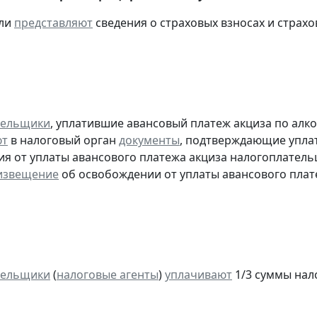
ели
представляют
сведения о страховых взносах и страхо
тельщики
, уплатившие авансовый платеж акциза по алк
ют
в налоговый орган
документы
, подтверждающие уплату
я от уплаты авансового платежа акциза налогоплател
извещение
об освобождении от уплаты авансового плат
тельщики
(
налоговые агенты
)
уплачивают
1/3 суммы налог