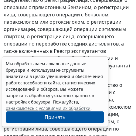
операции с прямогонным бензином, о регистрации
лица, совершающего операции с бензолом,
параксилолом или ортоксилолом, о регистрации
организации, совершающей операции с этиловым
спиртом, о регистрации лица, совершающего
операции по переработке средних дистиллятов, а
также включенных в Реестр эксплуатантов
гражданской авиации Российской Федерации и
Мы обрабатываем локальные данные
имеющих сертификат (свидетельство) эксплуатанта)
браузера и используем инструменты
уплачивают
акцизы за январь 2024 г.;
аналитики в целях улучшения и обеспечения
работоспособности сайта, статистических
- налогоплательщики, имеющие свидетельство о
исследований и обзоров. Вы можете
регистрации лица, совершающего операции с
запретить обработку указанных данных в
прямогонным бензином, о регистрации лица,
настройках браузера. Пожалуйста,
совершающего операции с бензолом, параксилолом
ознакомьтесь с условиями их обработки
.
или ортоксилолом, о регистрации организации,
Принять
совершающей операции с этиловым спиртом, о
регистрации лица, совершающего операции по
переработке средних дистиллятов, а также