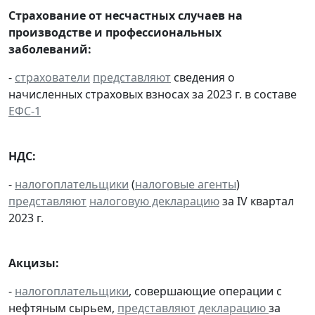
Страхование от несчастных случаев на
производстве и профессиональных
заболеваний:
-
страхователи
представляют
сведения о
начисленных страховых взносах за 2023 г. в составе
ЕФС-1
НДС:
-
налогоплательщики
(
налоговые агенты
)
представляют
налоговую декларацию
за IV квартал
2023 г.
Акцизы:
-
налогоплательщики
, совершающие операции с
нефтяным сырьем,
представляют
декларацию
за