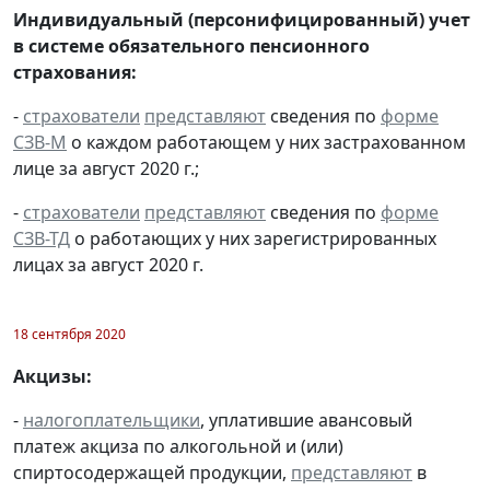
Индивидуальный (персонифицированный) учет
в системе обязательного пенсионного
страхования:
-
страхователи
представляют
сведения по
форме
СЗВ-М
о каждом работающем у них застрахованном
лице за август 2020 г.;
-
страхователи
представляют
сведения по
форме
СЗВ-ТД
о работающих у них зарегистрированных
лицах за август 2020 г.
18 сентября 2020
Акцизы:
-
налогоплательщики
, уплатившие авансовый
платеж акциза по алкогольной и (или)
спиртосодержащей продукции,
представляют
в