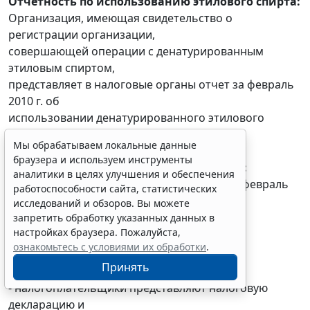
Отчетность по использованию этилового спирта:
Организация, имеющая свидетельство о
регистрации организации,
совершающей операции с денатурированным
этиловым спиртом,
представляет в налоговые органы отчет за февраль
2010 г. об
использовании денатурированного этилового
спирта
Мы обрабатываем локальные данные
браузера и используем инструменты
Налог на добычу полезных ископаемых:
аналитики в целях улучшения и обеспечения
Налогоплательщики уплачивают налог за февраль
работоспособности сайта, статистических
2010 г.
исследований и обзоров. Вы можете
запретить обработку указанных данных в
настройках браузера. Пожалуйста,
29 марта 2010
ознакомьтесь с условиями их обработки
.
Принять
Налог на прибыль организаций:
- налогоплательщики представляют налоговую
декларацию и