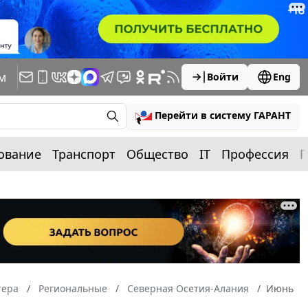
м
Войти
Eng
Перейти в систему ГАРАНТ
ование
Транспорт
Общество
IT
Профессия
П
тера
Региональные
Северная Осетия-Алания
Июнь