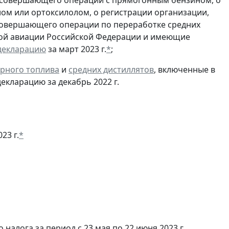
, совершающего операции с прямогонным бензином, о
ом или ортоксилолом, о регистрации организации,
совершающего операции по переработке средних
ской авиации Российской Федерации и имеющие
декларацию
за март 2023 г.
*
;
рного топлива
и
средних дистиллятов
, включенные в
екларацию за декабрь 2022 г.
23 г.
*
налога за период с 23 мая по 22 июня 2023 г.