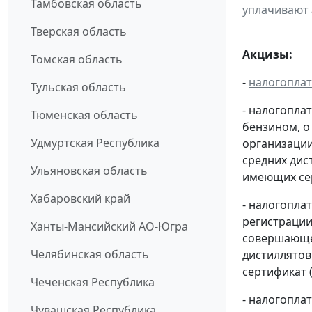
Тамбовская область
уплачивают
Тверская область
Акцизы:
Томская область
-
налогопла
Тульская область
- налогопла
Тюменская область
бензином, о
Удмуртская Республика
организации
средних дис
Ульяновская область
имеющих сер
Хабаровский край
- налогопла
регистрации
Ханты-Мансийский АО-Югра
совершающей
Челябинская область
дистиллятов
сертификат 
Чеченская Республика
- налогопл
Чувашская Республика