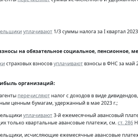
тельщики
уплачивают
1/3 суммы налога за I квартал 2023 
взносы на обязательное социальное, пенсионное, м
ки
страховых взносов
уплачивают
взносы в ФНС за май 2
рибыль организаций:
 агенты
перечисляют
налог с доходов в виде дивидендов
ым ценным бумагам, удержанный в мае 2023 г.;
ательщики
уплачивают
3-й ежемесячный авансовый платеж 
х только квартальные авансовые платежи, см.
ст. 286
Н
тельщики, исчисляющие ежемесячные авансовые платеж