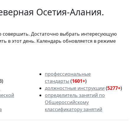
еверная Осетия-Алания.
мо совершить. Достаточно выбрать интересующую
ить в этот день. Календарь обновляется в режиме
профессиональные
3)
стандарты
(
1601+
)
ь
должностные инструкции
(
5277+
)
ческой
определитель занятий по
Общероссийскому
а
классификатору занятий