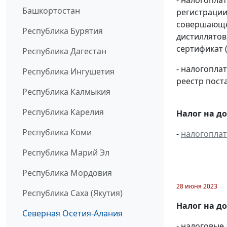
- налогопла
Башкортостан
регистрации
совершающей
Республика Бурятия
дистиллятов
сертификат 
Республика Дагестан
- налогопл
Республика Ингушетия
реестр пост
Республика Калмыкия
Республика Карелия
Налог на д
Республика Коми
-
налогопла
Республика Марий Эл
Республика Мордовия
28 июня 2023
Республика Саха (Якутия)
Налог на д
Северная Осетия-Алания
- налоговые