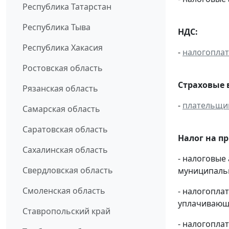
Республика Татарстан
Республика Тыва
НДС:
Республика Хакасия
-
налогопла
Ростовская область
Страховые 
Рязанская область
-
плательщи
Самарская область
Саратовская область
Налог на п
Сахалинская область
- налоговые
Свердловская область
муниципальн
Смоленская область
- налогопл
уплачивающи
Ставропольский край
- налогопла