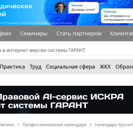
Демо
Семинары
Стать партнером
Клиента
Практика
Труд
Социальная сфера
ЖКХ
Образ
алитика
Профессиональные календари
Календарь бухгал