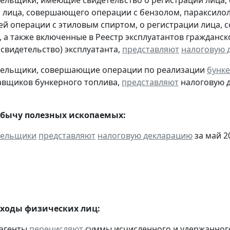
тельщики, имеющие свидетельство о регистрации лица
 лица, совершающего операции с бензолом, параксилол
 операции с этиловым спиртом, о регистрации лица, 
, а также включенные в Реестр эксплуатантов граждан
(свидетельство) эксплуатанта,
представляют
налоговую 
ательщики, совершающие операции по реализации
бунке
авщиков бункерного топлива,
представляют
налоговую д
обычу полезных ископаемых:
тельщики
представляют
налоговую декларацию
за май 20
оходы физических лиц:
 агенты
перечисляют
суммы исчисленного и удержанного 