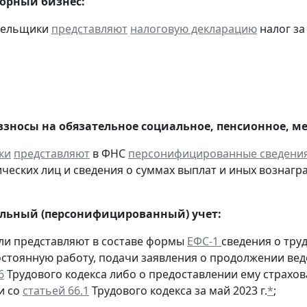
горный бизнес:
ательщики
представляют
налоговую декларацию
налог за 
взносы на обязательное социальное, пенсионное, м
ки
представляют
в ФНС
персонифицированные сведени
ческих лиц и сведения о суммах выплат и иных вознаграж
льный (персонифицированный) учет:
ели представляют в составе формы
ЕФС-1
сведения о тру
остоянную работу, подачи заявления о продолжении вед
6
Трудового кодекса либо о предоставлении ему страхов
и со
статьей 66.1
Трудового кодекса за май 2023 г.
*
;