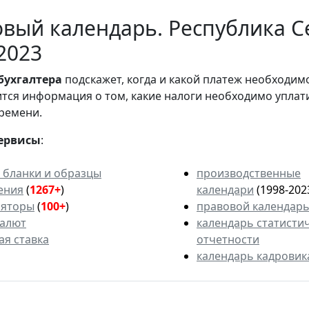
вый календарь. Республика С
2023
бухгалтера
подскажет, когда и какой платеж необходи
вится информация о том, какие налоги необходимо уплат
ремени.
ервисы
:
 бланки и образцы
производственные
ения
(
1267+
)
календари
(1998-202
ляторы
(
100+
)
правовой календар
валют
календарь статисти
ая ставка
отчетности
календарь кадровик