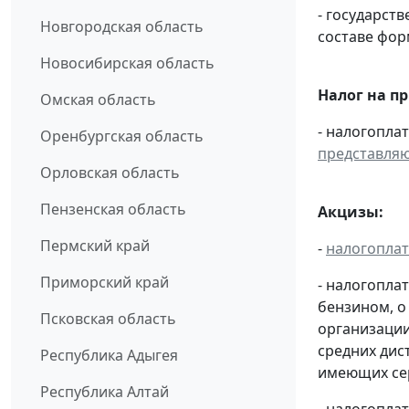
- государс
Новгородская область
составе фо
Новосибирская область
Налог на п
Омская область
- налогопла
Оренбургская область
представля
Орловская область
Пензенская область
Акцизы:
Пермский край
-
налогопла
Приморский край
- налогопла
бензином, о
Псковская область
организации
средних дис
Республика Адыгея
имеющих сер
Республика Алтай