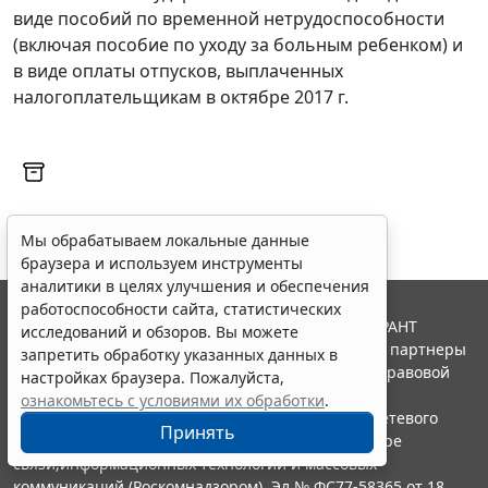
виде пособий по временной нетрудоспособности
(включая пособие по уходу за больным ребенком) и
в виде оплаты отпусков, выплаченных
налогоплательщикам в октябре 2017 г.
Мы обрабатываем локальные данные
браузера и используем инструменты
аналитики в целях улучшения и обеспечения
работоспособности сайта, статистических
© ООО "НПП "ГАРАНТ-СЕРВИС", 2026. Система ГАРАНТ
исследований и обзоров. Вы можете
выпускается с 1990 года. Компания "Гарант" и ее партнеры
запретить обработку указанных данных в
являются участниками Российской ассоциации правовой
настройках браузера. Пожалуйста,
информации ГАРАНТ.
ознакомьтесь с условиями их обработки
.
Портал ГАРАНТ.РУ зарегистрирован в качестве сетевого
Принять
издания Федеральной службой по надзору в сфере
связи,информационных технологий и массовых
коммуникаций (Роскомнадзором), Эл № ФС77-58365 от 18