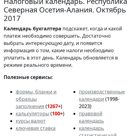
Налоговый календарь. Республика
Северная Осетия-Алания. Октябрь
2017
Календарь
бухгалтера
подскажет, когда и какой
платеж необходимо совершить. Достаточно
выбрать интересующую дату, и появится
информация о том, какие налоги необходимо
уплатить в этот день. Календарь обновляется в
режиме реального времени.
Полезные сервисы
:
формы, бланки и
производственные
образцы
календари
(1998-
заполнения
(
1267+
)
2023)
калькуляторы
(
100+
)
правовой
курсы валют
календарь
ключевая ставка
календарь
статистической