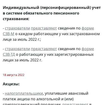
Индивидуальный (персонифицированный) учет
в системе обязательного пенсионного
страхования:
-
страхователи
представляют
сведения по
форме
СЗВ-М
о каждом работающем у них застрахованном
лице за июль 2022 г.;
-
страхователи
представляют
сведения по
форме
СЗВ-ТД
о работающих у них зарегистрированных
лицах за июль 2022 г.
18 августа 2022
Акцизы:
-
налогоплательщики
, уплатившие авансовый
платеж акциза по алкогольной и (или)
спиртосодержащей продукции,
представляют
в