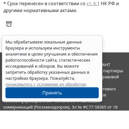
* Срок перенесен в соответствии со
ст. 6.1
НК РФ и
другими
нормативными актами
.
Мы обрабатываем локальные данные
браузера и используем инструменты
аналитики в целях улучшения и обеспечения
работоспособности сайта, статистических
© ООО "НПП "ГАРАНТ-СЕРВИС", 2026. Система ГАРАНТ
исследований и обзоров. Вы можете
выпускается с 1990 года. Компания "Гарант" и ее партнеры
запретить обработку указанных данных в
являются участниками Российской ассоциации правовой
настройках браузера. Пожалуйста,
информации ГАРАНТ.
ознакомьтесь с условиями их обработки
.
Портал ГАРАНТ.РУ зарегистрирован в качестве сетевого
Принять
издания Федеральной службой по надзору в сфере
связи,информационных технологий и массовых
коммуникаций (Роскомнадзором), Эл № ФС77-58365 от 18
июня 2014 года.
16+