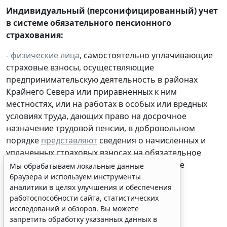
Индивидуальный (персонифицированный) учет
в системе обязательного пенсионного
страхования:
-
физические лица
, самостоятельно уплачивающие
страховые взносы, осуществляющие
предпринимательскую деятельность в районах
Крайнего Севера или приравненных к ним
местностях, или на работах в особых или вредных
условиях труда, дающих право на досрочное
назначение трудовой пенсии, в добровольном
порядке
представляют
сведения о начисленных и
уплаченных страховых взносах на обязательное
пенсионное страхование и страховом стаже
Мы обрабатываем локальные данные
застрахованного лица
браузера и используем инструменты
аналитики в целях улучшения и обеспечения
работоспособности сайта, статистических
исследований и обзоров. Вы можете
запретить обработку указанных данных в