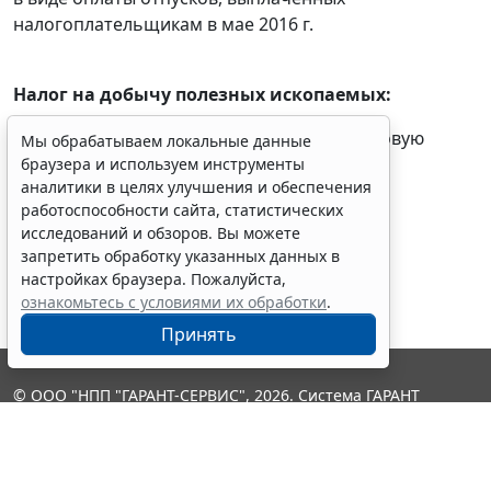
налогоплательщикам в мае 2016 г.
Налог на добычу полезных ископаемых:
- налогоплательщики
представляют
налоговую
Мы обрабатываем локальные данные
декларацию
за апрель 2016 г.
браузера и используем инструменты
аналитики в целях улучшения и обеспечения
работоспособности сайта, статистических
исследований и обзоров. Вы можете
запретить обработку указанных данных в
настройках браузера. Пожалуйста,
ознакомьтесь с условиями их обработки
.
Принять
© ООО "НПП "ГАРАНТ-СЕРВИС", 2026. Система ГАРАНТ
выпускается с 1990 года. Компания "Гарант" и ее партнеры
являются участниками Российской ассоциации правовой
информации ГАРАНТ.
Контакты
8-800-200-88-88