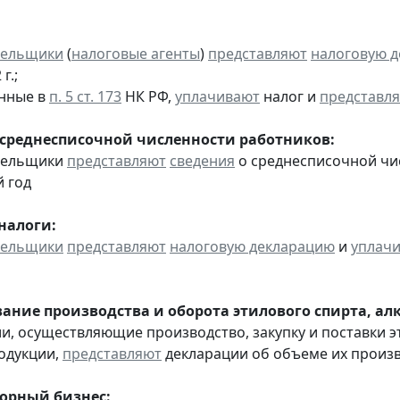
тельщики
(
налоговые агенты
)
представляют
налоговую 
г.;
анные в
п. 5 ст. 173
НК РФ,
уплачивают
налог и
представл
 среднесписочной численности работников:
ательщики
представляют
сведения
о среднесписочной чи
 год
налоги:
тельщики
представляют
налоговую декларацию
и
уплач
ание производства и оборота этилового спирта, а
ии, осуществляющие производство, закупку и поставки 
одукции,
представляют
декларации об объеме их производ
горный бизнес: