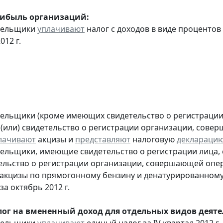
рибыль организаций:
ательщики
уплачивают
налог с доходов в виде проценто
012 г.
тельщики (кроме имеющих свидетельство о регистраци
 (или) свидетельство о регистрации организации, сов
лачивают
акцизы и
представляют
налоговую
деклараци
тельщики, имеющие свидетельство о регистрации лица
тельство о регистрации организации, совершающей оп
акцизы по прямогонному бензину и денатурированному
за октябрь 2012 г.
ог на вмененный доход для отдельных видов деяте
ательщики
уплачивают
единый налог за IV квартал 2012 г.