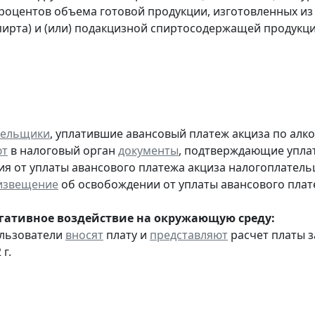
процентов объема готовой продукции, изготовленных и
пирта) и (или) подакцизной спиртосодержащей продукц
тельщики
, уплатившие авансовый платеж акциза по алк
ют
в налоговый орган
документы
, подтверждающие уплату
я от уплаты авансового платежа акциза налогоплател
извещение
об освобождении от уплаты авансового плат
егативное воздействие на окружающую среду:
ользователи
вносят
плату и
представляют
расчет платы з
 г.