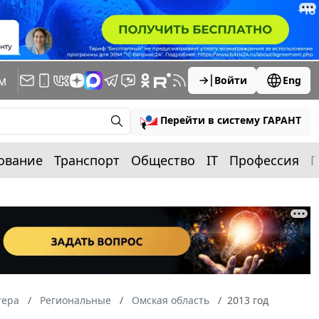
м
Войти
Eng
Перейти в систему ГАРАНТ
ование
Транспорт
Общество
IT
Профессия
П
тера
Региональные
Омская область
2013 год