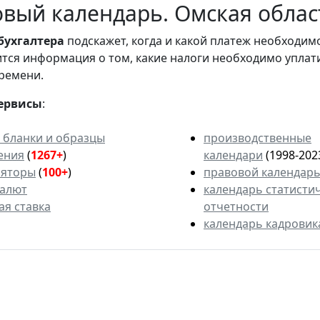
вый календарь. Омская област
бухгалтера
подскажет, когда и какой платеж необходи
вится информация о том, какие налоги необходимо уплат
ремени.
ервисы
:
 бланки и образцы
производственные
ения
(
1267+
)
календари
(1998-202
ляторы
(
100+
)
правовой календар
валют
календарь статисти
ая ставка
отчетности
календарь кадровик