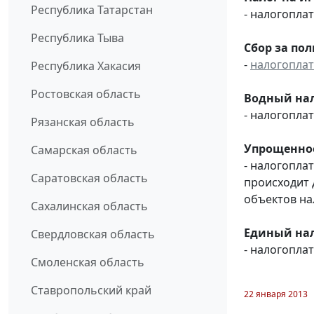
Республика Татарстан
- налогопл
Республика Тыва
Сбор за по
-
налогопла
Республика Хакасия
Ростовская область
Водный нал
- налогопл
Рязанская область
Упрощенное
Самарская область
- налогопла
Саратовская область
происходит 
объектов н
Сахалинская область
Единый нал
Свердловская область
- налогопл
Смоленская область
Ставропольский край
22 января 2013