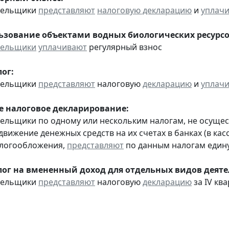
ательщики
представляют
налоговую декларацию
и
уплач
льзование объектами водных биологических ресурсо
тельщики
уплачивают
регулярный взнос
ог:
ательщики
представляют
налоговую
декларацию
и
уплач
 налоговое декларирование:
тельщики по одному или нескольким налогам, не осуще
движение денежных средств на их счетах в банках (в ка
алогообложения,
представляют
по данным налогам един
ог на вмененный доход для отдельных видов деяте
ательщики
представляют
налоговую
декларацию
за IV ква