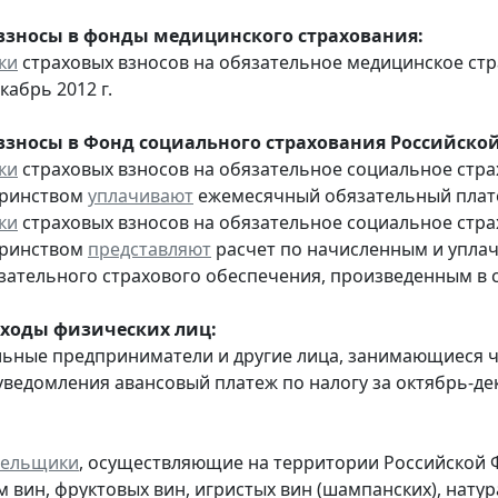
взносы в фонды медицинского страхования:
ки
страховых взносов на обязательное медицинское ст
кабрь 2012 г.
взносы в Фонд социального страхования Российско
ки
страховых взносов на обязательное социальное стра
еринством
уплачивают
ежемесячный обязательный платеж
ки
страховых взносов на обязательное социальное стра
еринством
представляют
расчет по начисленным и уплач
зательного страхового обеспечения, произведенным в сче
оходы физических лиц:
льные предприниматели и другие лица, занимающиеся 
уведомления авансовый платеж по налогу за октябрь-дек
тельщики
, осуществляющие на территории Российской 
 вин, фруктовых вин, игристых вин (шампанских), нату