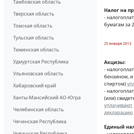
Тамбовская область
Налог на п
Тверская область
- налогопл
бумагам за 2
Томская область
Тульская область
25 января 2013
Тюменская область
Удмуртская Республика
Акцизы:
- налогопла
Ульяновская область
бензином, и
спиртом)
уп
Хабаровский край
- налогопла
Ханты-Мансийский АО-Югра
(или) свиде
уплачивают
Челябинская область
декларацию
Чеченская Республика
Единый нал
Чувашская Республика
- налогопл