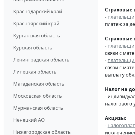
Страховые 
Краснодарский край
-
плательщи
Красноярский край
платеж за де
Курганская область
Страховые 
-
плательщи
Курская область
связи с мат
Ленинградская область
-
плательщи
связи с мат
Липецкая область
выплату обя
Магаданская область
Налог на д
Московская область
- индивидуа
налогового 
Мурманская область
Акцизы:
Ненецкий АО
-
налогопла
Нижегородская область
исключением