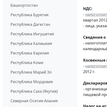
Башкортостан
НДС:
-
налогопла
Республика Бурятия
квартал 2012 
Республика Дагестан
- лица, указ
Республика Ингушетия
Сведения о
- налогопл
Республика Калмыкия
календарный
Республика Карелия
Косвенные 
Республика Коми
-
налогопла
2012 г.
Республика Марий Эл
Республика Мордовия
Деклариров
- организац
Республика Саха (Якутия)
пищевой пр
Северная Осетия-Алания
Налог на и