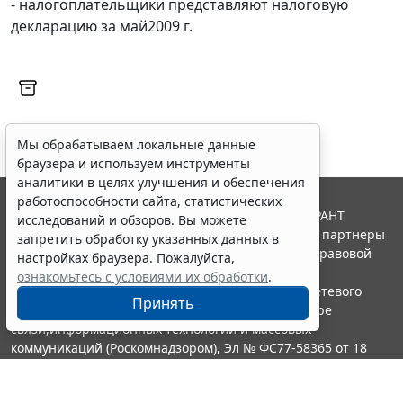
- налогоплательщики представляют налоговую
декларацию за май2009 г.
Мы обрабатываем локальные данные
браузера и используем инструменты
аналитики в целях улучшения и обеспечения
работоспособности сайта, статистических
© ООО "НПП "ГАРАНТ-СЕРВИС", 2026. Система ГАРАНТ
исследований и обзоров. Вы можете
выпускается с 1990 года. Компания "Гарант" и ее партнеры
запретить обработку указанных данных в
являются участниками Российской ассоциации правовой
настройках браузера. Пожалуйста,
информации ГАРАНТ.
ознакомьтесь с условиями их обработки
.
Портал ГАРАНТ.РУ зарегистрирован в качестве сетевого
Принять
издания Федеральной службой по надзору в сфере
связи,информационных технологий и массовых
коммуникаций (Роскомнадзором), Эл № ФС77-58365 от 18
июня 2014 года.
16+