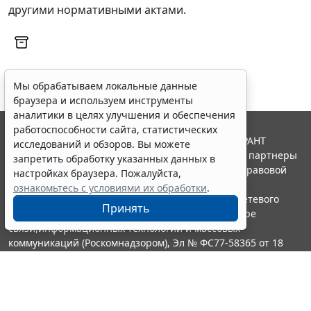
другими нормативными актами.
Мы обрабатываем локальные данные
браузера и используем инструменты
аналитики в целях улучшения и обеспечения
работоспособности сайта, статистических
© ООО "НПП "ГАРАНТ-СЕРВИС", 2026. Система ГАРАНТ
исследований и обзоров. Вы можете
выпускается с 1990 года. Компания "Гарант" и ее партнеры
запретить обработку указанных данных в
являются участниками Российской ассоциации правовой
настройках браузера. Пожалуйста,
информации ГАРАНТ.
ознакомьтесь с условиями их обработки
.
Портал ГАРАНТ.РУ зарегистрирован в качестве сетевого
Принять
издания Федеральной службой по надзору в сфере
связи,информационных технологий и массовых
коммуникаций (Роскомнадзором), Эл № ФС77-58365 от 18
июня 2014 года.
16+
Контакты
8-800-200-88-88