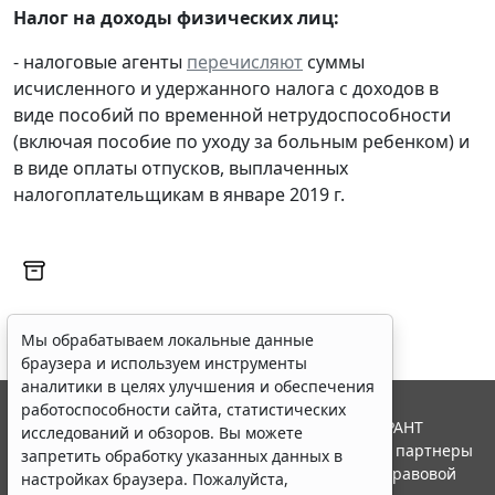
Налог на доходы физических лиц:
- налоговые агенты
перечисляют
суммы
исчисленного и удержанного налога с доходов в
виде пособий по временной нетрудоспособности
(включая пособие по уходу за больным ребенком) и
в виде оплаты отпусков, выплаченных
налогоплательщикам в январе 2019 г.
Мы обрабатываем локальные данные
браузера и используем инструменты
аналитики в целях улучшения и обеспечения
работоспособности сайта, статистических
© ООО "НПП "ГАРАНТ-СЕРВИС", 2026. Система ГАРАНТ
исследований и обзоров. Вы можете
выпускается с 1990 года. Компания "Гарант" и ее партнеры
запретить обработку указанных данных в
являются участниками Российской ассоциации правовой
настройках браузера. Пожалуйста,