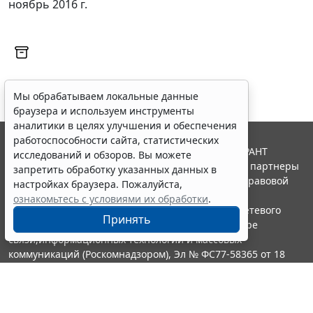
ноябрь 2016 г.
Мы обрабатываем локальные данные
браузера и используем инструменты
аналитики в целях улучшения и обеспечения
работоспособности сайта, статистических
© ООО "НПП "ГАРАНТ-СЕРВИС", 2026. Система ГАРАНТ
исследований и обзоров. Вы можете
выпускается с 1990 года. Компания "Гарант" и ее партнеры
запретить обработку указанных данных в
являются участниками Российской ассоциации правовой
настройках браузера. Пожалуйста,
информации ГАРАНТ.
ознакомьтесь с условиями их обработки
.
Портал ГАРАНТ.РУ зарегистрирован в качестве сетевого
Принять
издания Федеральной службой по надзору в сфере
связи,информационных технологий и массовых
коммуникаций (Роскомнадзором), Эл № ФС77-58365 от 18
июня 2014 года.
16+