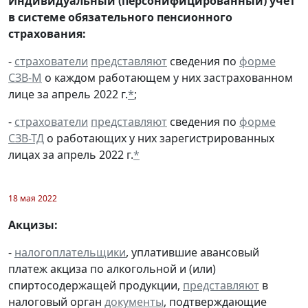
Индивидуальный (персонифицированный) учет
в системе обязательного пенсионного
страхования:
-
страхователи
представляют
сведения по
форме
СЗВ-М
о каждом работающем у них застрахованном
лице за апрель 2022 г.
*
;
-
страхователи
представляют
сведения по
форме
СЗВ-ТД
о работающих у них зарегистрированных
лицах за апрель 2022 г.
*
18 мая 2022
Акцизы:
-
налогоплательщики
, уплатившие авансовый
платеж акциза по алкогольной и (или)
спиртосодержащей продукции,
представляют
в
налоговый орган
документы
, подтверждающие