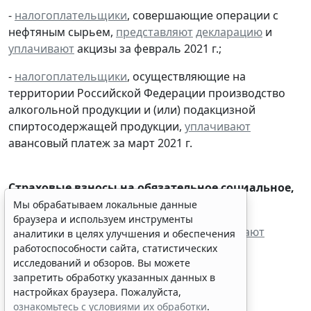
-
налогоплательщики
, совершающие операции с
нефтяным сырьем,
представляют
декларацию
и
уплачивают
акцизы за февраль 2021 г.;
-
налогоплательщики
, осуществляющие на
территории Российской Федерации производство
алкогольной продукции и (или) подакцизной
спиртосодержащей продукции,
уплачивают
авансовый платеж за март 2021 г.
Мы обрабатываем локальные данные
браузера и используем инструменты
аналитики в целях улучшения и обеспечения
Страховые взносы на обязательное социальное,
работоспособности сайта, статистических
пенсионное, медицинское страхование:
исследований и обзоров. Вы можете
запретить обработку указанных данных в
-
плательщики
страховых взносов
уплачивают
настройках браузера. Пожалуйста,
ознакомьтесь с условиями их обработки
.
взносы в ФНС за февраль 2021 г.
Принять
Страхование от несчастных случаев на
производстве и профессиональных