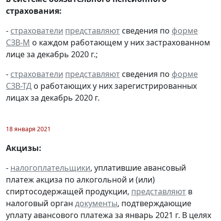
страхования:
-
страхователи
представляют
сведения по
форме
СЗВ-М
о каждом работающем у них застрахованном
лице за декабрь 2020 г.;
-
страхователи
представляют
сведения по
форме
СЗВ-ТД
о работающих у них зарегистрированных
лицах за декабрь 2020 г.
18 января 2021
Акцизы:
-
налогоплательщики
, уплатившие авансовый
платеж акциза по алкогольной и (или)
спиртосодержащей продукции,
представляют
в
налоговый орган
документы
, подтверждающие
уплату авансового платежа за январь 2021 г. В целях