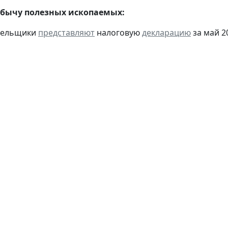
обычу полезных ископаемых:
ательщики
представляют
налоговую
декларацию
за май 20