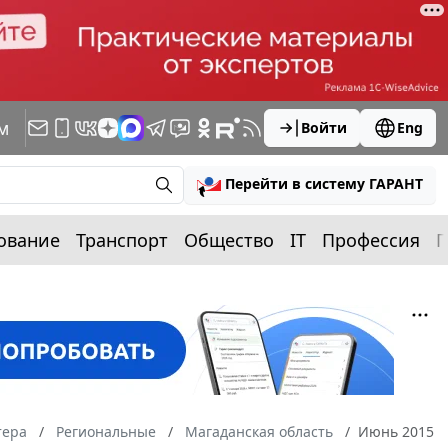
м
Войти
Eng
Перейти в систему ГАРАНТ
ование
Транспорт
Общество
IT
Профессия
П
тера
Региональные
Магаданская область
Июнь 2015