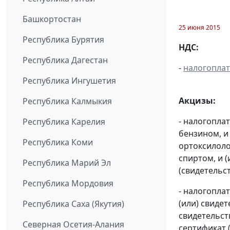
Башкортостан
25 июня 2015
Республика Бурятия
НДС:
Республика Дагестан
-
налогопла
Республика Ингушетия
Акцизы:
Республика Калмыкия
- налогопла
Республика Карелия
бензином, и
Республика Коми
ортоксилоло
спиртом, и 
Республика Марий Эл
(свидетельс
Республика Мордовия
- налогопла
(или) свиде
Республика Саха (Якутия)
свидетельст
Северная Осетия-Алания
сертификат 