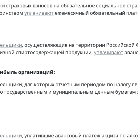
ки
страховых взносов на обязательное социальное стра
еринством
уплачивают
ежемесячный обязательный платеж
тельщики
, осуществляющие на территории Российской 
цизной спиртосодержащей продукции,
уплачивают
аванс
рибыль организаций:
тельщики, для которых отчетным периодом по налогу яв
о государственным и муниципальным ценным бумагам за
тельщики
, уплатившие авансовый платеж акциза по алк