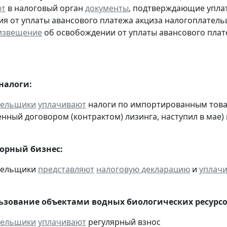
ют
в налоговый орган
документы
, подтверждающие уплату
я от уплаты авансового платежа акциза налогоплател
извещение
об освобождении от уплаты авансового плат
налоги:
тельщики
уплачивают
налоги по импортированным товара
нный договором (контрактом) лизинга, наступил в мае)
горный бизнес:
ательщики
представляют
налоговую декларацию
и
уплач
льзование объектами водных биологических ресурсо
тельщики
уплачивают
регулярный взнос