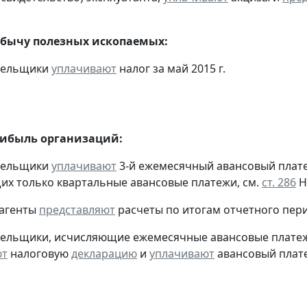
обычу полезных ископаемых:
ательщики
уплачивают
налог за май 2015 г.
рибыль организаций:
ательщики
уплачивают
3-й ежемесячный авансовый платеж 
х только квартальные авансовые платежи, см.
ст. 286
Н
 агенты
представляют
расчеты по итогам отчетного пери
тельщики, исчисляющие ежемесячные авансовые платеж
ют
налоговую
декларацию
и
уплачивают
авансовый платеж