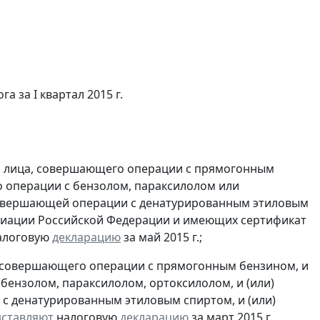
а за I квартал 2015 г.
и лица, совершающего операции с прямогонным
о операции с бензолом, параксилолом или
 совершающей операции с денатурированным этиловым
 авиации Российской Федерации и имеющих сертификат
алоговую
декларацию
за май 2015 г.;
, совершающего операции с прямогонным бензином, и
бензолом, параксилолом, ортоксилолом, и (или)
с денатурированным этиловым спиртом, и (или)
дставляют
налоговую
декларацию
за март 2015 г.