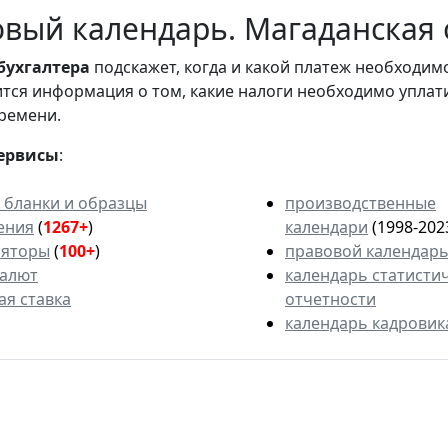
вый календарь. Магаданская 
бухгалтера
подскажет, когда и какой платеж необходи
вится информация о том, какие налоги необходимо уплат
ремени.
ервисы
:
 бланки и образцы
производственные
ения
(
1267+
)
календари
(1998-202
ляторы
(
100+
)
правовой календар
валют
календарь статисти
ая ставка
отчетности
календарь кадровик