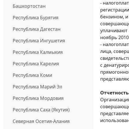
- налогопла
Башкортостан
регистраци
бензином, и
Республика Бурятия
совершающе
Республика Дагестан
уплачивают 
ноябрь 2010 
Республика Ингушетия
- налогопла
лица, совер
Республика Калмыкия
свидетельст
Республика Карелия
с денатурир
прямогонном
Республика Коми
представляю
Республика Марий Эл
Отчетность
Республика Мордовия
Организация
совершающе
Республика Саха (Якутия)
представляет
использован
Северная Осетия-Алания