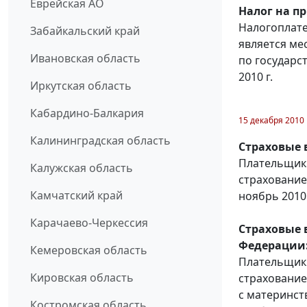
Еврейская АО
Налог на п
Налогоплате
Забайкальский край
является ме
Ивановская область
по государс
2010 г.
Иркутская область
Кабардино-Балкария
15 декабря 2010
Калининградская область
Страховые 
Плательщики
Калужская область
страхование
Камчатский край
ноябрь 2010 
Карачаево-Черкессия
Страховые 
Федерации
Кемеровская область
Плательщики
Кировская область
страхование
с материнст
Костромская область