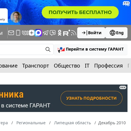
м
Войти
Eng
Перейти в систему ГАРАНТ
ование
Транспорт
Общество
IT
Профессия
П
тера
Региональные
Липецкая область
Декабрь 2010