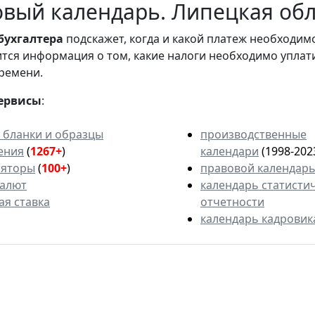
вый календарь. Липецкая обл
бухгалтера
подскажет, когда и какой платеж необходи
вится информация о том, какие налоги необходимо уплат
ремени.
ервисы
:
 бланки и образцы
производственные
ения
(
1267+
)
календари
(1998-202
ляторы
(
100+
)
правовой календар
валют
календарь статисти
ая ставка
отчетности
календарь кадровик