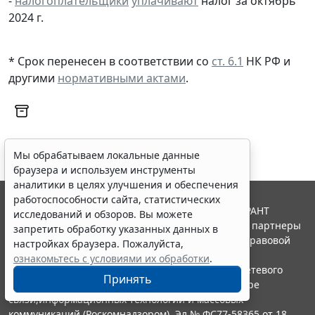
-
налогоплательщики
уплачивают
налог за октябрь
2024 г.
* Срок перенесен в соответствии со
ст. 6.1
НК РФ и
другими
нормативными актами
.
Мы обрабатываем локальные данные
браузера и используем инструменты
аналитики в целях улучшения и обеспечения
работоспособности сайта, статистических
© ООО "НПП "ГАРАНТ-СЕРВИС", 2026. Система ГАРАНТ
исследований и обзоров. Вы можете
выпускается с 1990 года. Компания "Гарант" и ее партнеры
запретить обработку указанных данных в
являются участниками Российской ассоциации правовой
настройках браузера. Пожалуйста,
информации ГАРАНТ.
ознакомьтесь с условиями их обработки
.
Портал ГАРАНТ.РУ зарегистрирован в качестве сетевого
Принять
издания Федеральной службой по надзору в сфере
связи,информационных технологий и массовых
коммуникаций (Роскомнадзором), Эл № ФС77-58365 от 18