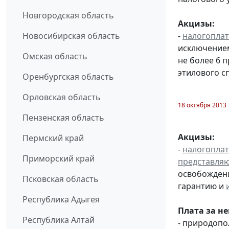
Новгородская область
Акцизы:
-
налогопла
Новосибирская область
исключением
Омская область
не более 6 
этилового с
Оренбургская область
Орловская область
18 октября 2013
Пензенская область
Акцизы:
Пермский край
-
налогопла
Приморский край
представля
освобождени
Псковская область
гарантию и
Республика Адыгея
Плата за н
Республика Алтай
- природоп