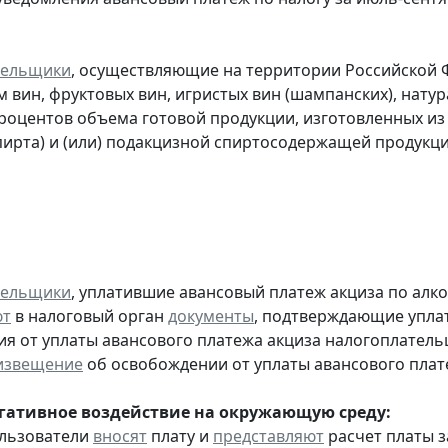
тельщики
, осуществляющие на территории Российской 
 вин, фруктовых вин, игристых вин (шампанских), нату
процентов объема готовой продукции, изготовленных и
пирта) и (или) подакцизной спиртосодержащей продукц
тельщики
, уплатившие авансовый платеж акциза по алк
ют
в налоговый орган
документы
, подтверждающие уплату
я от уплаты авансового платежа акциза налогоплател
извещение
об освобождении от уплаты авансового плат
егативное воздействие на окружающую среду:
ользователи
вносят
плату и
представляют
расчет платы з