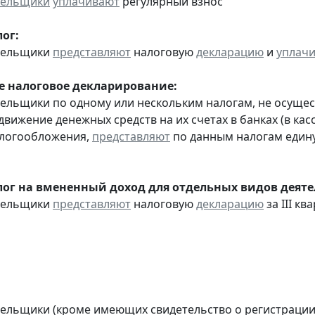
тельщики
уплачивают
регулярный взнос
ог:
ательщики
представляют
налоговую
декларацию
и
уплач
 налоговое декларирование:
тельщики по одному или нескольким налогам, не осуще
движение денежных средств на их счетах в банках (в ка
алогообложения,
представляют
по данным налогам един
ог на вмененный доход для отдельных видов деяте
ательщики
представляют
налоговую
декларацию
за III ква
тельщики (кроме имеющих свидетельство о регистраци