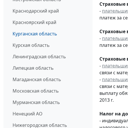
Страховые 
-
плательщи
Краснодарский край
платеж за се
Красноярский край
Страховые 
Курганская область
-
плательщи
платеж за се
Курская область
Ленинградская область
Страховые 
-
плательщи
Липецкая область
связи с мат
-
плательщи
Магаданская область
связи с мат
Московская область
выплату обя
2013 г.
Мурманская область
Налог на д
Ненецкий АО
- индивидуа
Нижегородская область
налогового 