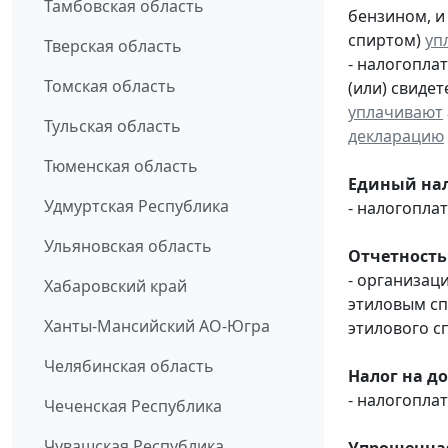
Тамбовская область
бензином, и
спиртом)
уп
Тверская область
- налогопла
Томская область
(или) свиде
уплачивают
Тульская область
декларацию
Тюменская область
Единый нал
Удмуртская Республика
- налогопл
Ульяновская область
Отчетность
- организац
Хабаровский край
этиловым с
Ханты-Мансийский АО-Югра
этилового с
Челябинская область
Налог на д
- налогопл
Чеченская Республика
Чувашская Республика
Упрощенная