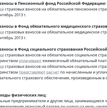
взносы в Пенсионный фонд Российской Федерации:
ки
страховых взносов на обязательное пенсионное стр
нтябрь 2013 г.
взносы в Фонд обязательного медицинского страхо
ки
страховых взносов на обязательное медицинское ст
нтябрь 2013 г.
взносы в Фонд социального страхования Российско
ки
страховых взносов на обязательное социальное стра
еринством
уплачивают
ежемесячный обязательный платеж
ки
страховых взносов на обязательное социальное стра
еринством
представляют
расчет
по начисленным и уплач
зательного страхового обеспечения, произведенным в сч
оходы физических лиц:
льные предприниматели и другие лица, занимающиеся 
уведомления авансовый платеж по налогу за июль-сентяб