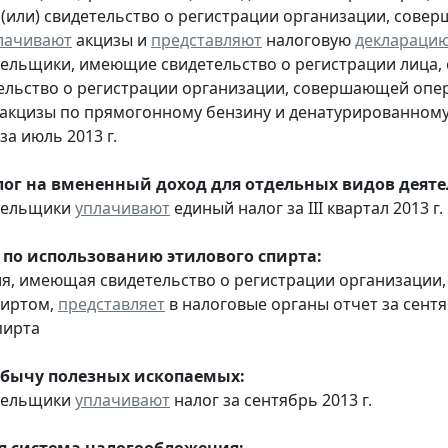
 (или) свидетельство о регистрации организации, сов
лачивают
акцизы и
представляют
налоговую
деклараци
тельщики, имеющие свидетельство о регистрации лица
тельство о регистрации организации, совершающей оп
акцизы по прямогонному бензину и денатурированному
за июль 2013 г.
ог на вмененный доход для отдельных видов деяте
ательщики
уплачивают
единый налог за III квартал 2013 г.
 по использованию этилового спирта:
ия, имеющая свидетельство о регистрации организаци
пиртом,
представляет
в налоговые органы отчет за сент
пирта
обычу полезных ископаемых:
ательщики
уплачивают
налог за сентябрь 2013 г.
 система налогообложения: