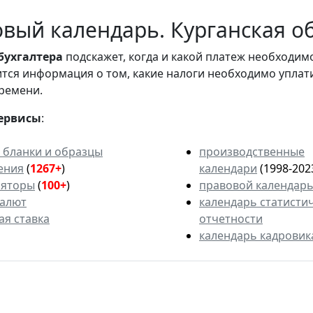
вый календарь. Курганская об
бухгалтера
подскажет, когда и какой платеж необходи
вится информация о том, какие налоги необходимо уплат
ремени.
ервисы
:
 бланки и образцы
производственные
ения
(
1267+
)
календари
(1998-202
ляторы
(
100+
)
правовой календар
валют
календарь статисти
ая ставка
отчетности
календарь кадровик