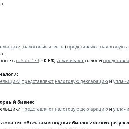
 г.
тельщики
(
налоговые агенты
)
представляют
налоговую 
г.;
анные в
п. 5 ст. 173
НК РФ,
уплачивают
налог и
представл
налоги:
тельщики
представляют
налоговую декларацию
и
уплач
горный бизнес:
ательщики
представляют
налоговую декларацию
и
уплач
льзование объектами водных биологических ресурсо