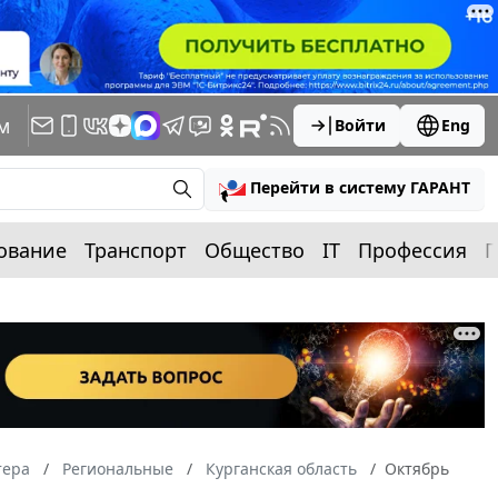
м
Войти
Eng
Перейти в систему ГАРАНТ
ование
Транспорт
Общество
IT
Профессия
П
тера
Региональные
Курганская область
Октябрь