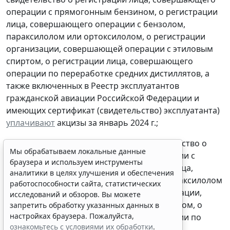
операции с прямогонным бензином, о регистрации
лица, совершающего операции с бензолом,
параксилолом или ортоксилолом, о регистрации
организации, совершающей операции с этиловым
спиртом, о регистрации лица, совершающего
операции по переработке средних дистиллятов, а
также включенных в Реестр эксплуатантов
гражданской авиации Российской Федерации и
Мы обрабатываем локальные данные
имеющих сертификат (свидетельство) эксплуатанта)
браузера и используем инструменты
уплачивают
акцизы за январь 2024 г.;
аналитики в целях улучшения и обеспечения
работоспособности сайта, статистических
- налогоплательщики, имеющие свидетельство о
исследований и обзоров. Вы можете
регистрации лица, совершающего операции с
запретить обработку указанных данных в
прямогонным бензином, о регистрации лица,
настройках браузера. Пожалуйста,
совершающего операции с бензолом, параксилолом
ознакомьтесь с условиями их обработки
.
или ортоксилолом, о регистрации организации,
Принять
совершающей операции с этиловым спиртом, о
регистрации лица, совершающего операции по
переработке средних дистиллятов, а также