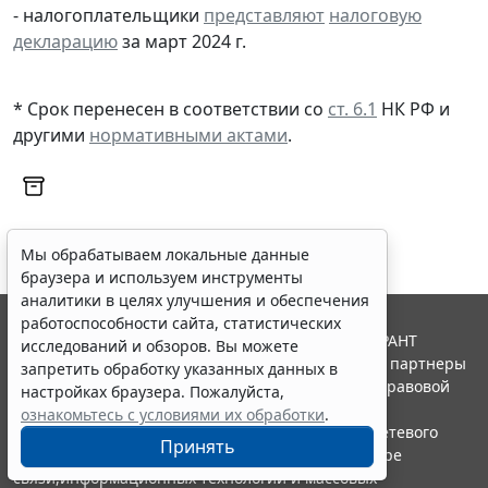
- налогоплательщики
представляют
налоговую
декларацию
за март 2024 г.
* Срок перенесен в соответствии со
ст. 6.1
НК РФ и
другими
нормативными актами
.
Мы обрабатываем локальные данные
браузера и используем инструменты
аналитики в целях улучшения и обеспечения
работоспособности сайта, статистических
© ООО "НПП "ГАРАНТ-СЕРВИС", 2026. Система ГАРАНТ
исследований и обзоров. Вы можете
выпускается с 1990 года. Компания "Гарант" и ее партнеры
запретить обработку указанных данных в
являются участниками Российской ассоциации правовой
настройках браузера. Пожалуйста,
информации ГАРАНТ.
ознакомьтесь с условиями их обработки
.
Портал ГАРАНТ.РУ зарегистрирован в качестве сетевого
Принять
издания Федеральной службой по надзору в сфере
связи,информационных технологий и массовых