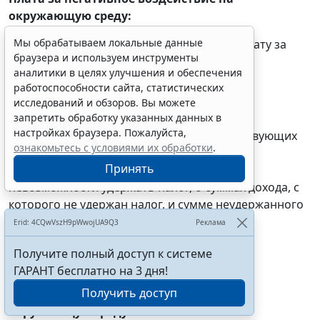
окружающую среду:
Мы обрабатываем локальные данные
-
лица
, обязанные вносить плату, вносят плату за
браузера и используем инструменты
2018 г.
аналитики в целях улучшения и обеспечения
работоспособности сайта, статистических
исследований и обзоров. Вы можете
Налог на доходы физических лиц:
запретить обработку указанных данных в
настройках браузера. Пожалуйста,
- налоговые агенты при наличии соответствующих
ознакомьтесь с условиями их обработки
.
обстоятельств письменно
сообщают
Принять
налогоплательщику и налоговому органу о
невозможности удержать налог, о суммах дохода, с
которого не удержан налог, и сумме неудержанного
налога за 2018 г.
Erid: 4CQwVszH9pWwojUA9Q3
Реклама
Получите полный доступ к системе
7 марта 2019
ГАРАНТ бесплатно на 3 дня!
Получить доступ
Плата за негативное воздействие на
окружающую среду: