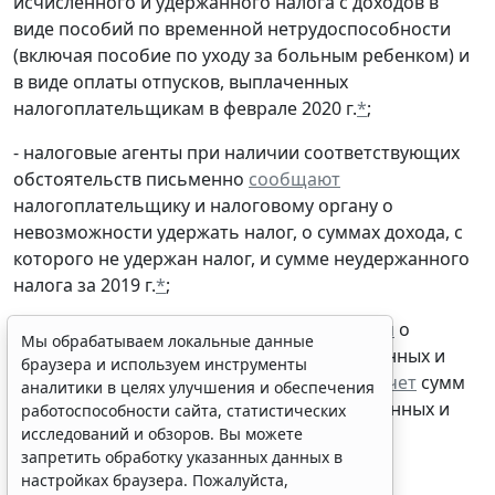
исчисленного и удержанного налога с доходов в
виде пособий по временной нетрудоспособности
(включая пособие по уходу за больным ребенком) и
в виде оплаты отпусков, выплаченных
налогоплательщикам в феврале 2020 г.
*
;
- налоговые агенты при наличии соответствующих
обстоятельств письменно
сообщают
налогоплательщику и налоговому органу о
невозможности удержать налог, о суммах дохода, с
Мы обрабатываем локальные данные
браузера и используем инструменты
которого не удержан налог, и сумме неудержанного
аналитики в целях улучшения и обеспечения
налога за 2019 г.
*
;
работоспособности сайта, статистических
исследований и обзоров. Вы можете
- налоговые агенты
представляют
сведения
о
запретить обработку указанных данных в
доходах физических лиц и суммах начисленных и
настройках браузера. Пожалуйста,
удержанных налогов за 2019 г., а также
расчет
сумм
ознакомьтесь с условиями их обработки
.
налога на доходы физических лиц, исчисленных и
Принять
удержанных налоговым агентом
*