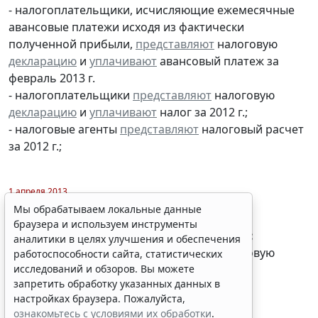
- налогоплательщики, исчисляющие ежемесячные
авансовые платежи исходя из фактически
полученной прибыли,
представляют
налоговую
декларацию
и
уплачивают
авансовый платеж за
февраль 2013 г.
- налогоплательщики
представляют
налоговую
декларацию
и
уплачивают
налог за 2012 г.;
- налоговые агенты
представляют
налоговый расчет
за 2012 г.;
Мы обрабатываем локальные данные
браузера и используем инструменты
аналитики в целях улучшения и обеспечения
1 апреля 2013
работоспособности сайта, статистических
исследований и обзоров. Вы можете
запретить обработку указанных данных в
Налог на добычу полезных ископаемых:
настройках браузера. Пожалуйста,
- налогоплательщики
представляют
налоговую
ознакомьтесь с условиями их обработки
.
декларацию
за февраль 2013 г.
Принять
Налог на доходы физических лиц: