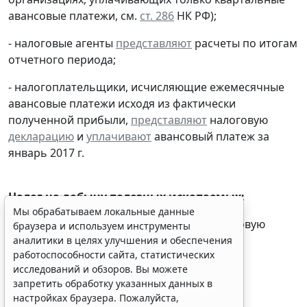
авансовые платежи, см.
ст. 286
НК РФ);
- налоговые агенты
представляют
расчеты по итогам
отчетного периода;
- налогоплательщики, исчисляющие ежемесячные
авансовые платежи исходя из фактически
полученной прибыли,
представляют
налоговую
декларацию
и
уплачивают
авансовый платеж за
Мы обрабатываем локальные данные
январь 2017 г.
браузера и используем инструменты
аналитики в целях улучшения и обеспечения
работоспособности сайта, статистических
Налог на добычу полезных ископаемых:
исследований и обзоров. Вы можете
запретить обработку указанных данных в
- налогоплательщики
представляют
налоговую
настройках браузера. Пожалуйста,
декларацию
за январь 2017 г.
ознакомьтесь с условиями их обработки
.
Принять
Налог на доходы физических лиц: