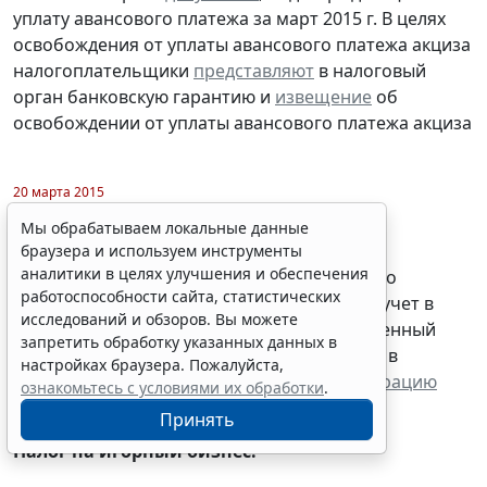
уплату авансового платежа за март 2015 г. В целях
освобождения от уплаты авансового платежа акциза
налогоплательщики
представляют
в налоговый
орган банковскую гарантию и
извещение
об
освобождении от уплаты авансового платежа акциза
20 марта 2015
Мы обрабатываем локальные данные
Косвенные налоги:
браузера и используем инструменты
аналитики в целях улучшения и обеспечения
-
налогоплательщики
уплачивают
налоги по
работоспособности сайта, статистических
импортированным товарам, принятым на учет в
исследований и обзоров. Вы можете
феврале 2015 г. (срок платежа, предусмотренный
запретить обработку указанных данных в
договором (контрактом) лизинга, наступил в
настройках браузера. Пожалуйста,
феврале) и
представляют
налоговую декларацию
ознакомьтесь с условиями их обработки
.
Принять
Налог на игорный бизнес: