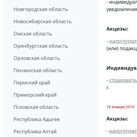
- индивиду
уведомления
Новгородская область
Новосибирская область
Акцизы:
Омская область
-
налогопла
Оренбургская область
(или) подак
Орловская область
Индивидуал
Пензенская область
-
страховате
Пермский край
г.
Приморский край
Псковская область
18 января 2019
Акцизы:
Республика Адыгея
-
налогопла
Республика Алтай