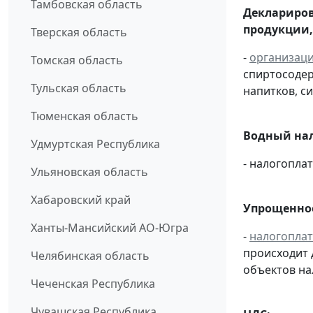
Тамбовская область
Деклариров
продукции,
Тверская область
-
организац
Томская область
спиртосоде
Тульская область
напитков, си
Тюменская область
Водный нал
Удмуртская Республика
- налогопл
Ульяновская область
Хабаровский край
Упрощенное
Ханты-Мансийский АО-Югра
-
налогопла
происходит 
Челябинская область
объектов н
Чеченская Республика
Чувашская Республика