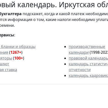
вый календарь. Иркутская обл
бухгалтера
подскажет, когда и какой платеж необходи
вится информация о том, какие налоги необходимо уплат
ремени.
ервисы
:
 бланки и образцы
производственные
ения
(
1267+
)
календари
(1998-202
ляторы
(
100+
)
правовой календар
валют
календарь статисти
ая ставка
отчетности
календарь кадровик