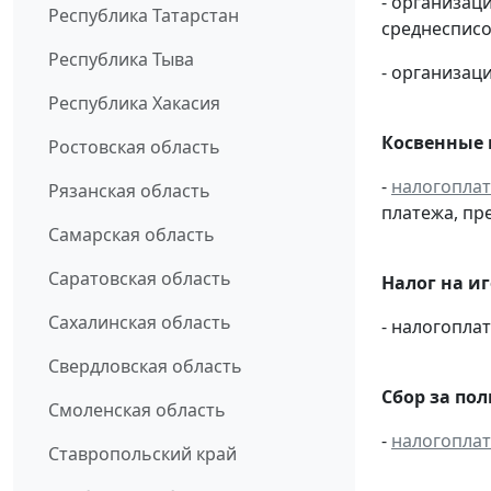
- организац
Республика Татарстан
среднесписо
Республика Тыва
- организаци
Республика Хакасия
Косвенные 
Ростовская область
-
налогопла
Рязанская область
платежа, пр
Самарская область
Саратовская область
Налог на и
Сахалинская область
- налогопл
Свердловская область
Сбор за по
Смоленская область
-
налогопла
Ставропольский край