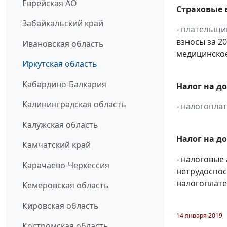
Еврейская АО
Страховые 
Забайкальский край
-
плательщи
взносы за 2
Ивановская область
медицинское
Иркутская область
Кабардино-Балкария
Налог на д
Калининградская область
-
налогопла
Калужская область
Налог на д
Камчатский край
- налоговые
Карачаево-Черкессия
нетрудоспос
налогоплате
Кемеровская область
Кировская область
14 января 2019
Костромская область