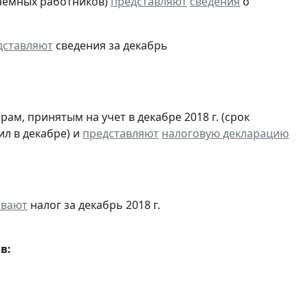
аемных работников)
представляют
сведения
о
дставляют
сведения за декабрь
м, принятым на учет в декабре 2018 г. (срок
ил в декабре) и
представляют
налоговую декларацию
ивают
налог за декабрь 2018 г.
в: