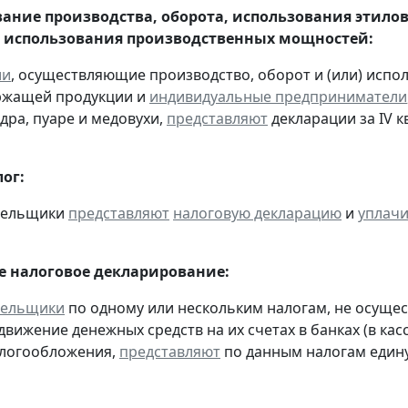
ание производства, оборота, использования этило
 использования производственных мощностей:
ии
, осуществляющие производство, оборот и (или) испо
ржащей продукции и
индивидуальные предприниматели
дра, пуаре и медовухи,
представляют
декларации за IV кв
ог:
ательщики
представляют
налоговую декларацию
и
уплач
 налоговое декларирование:
тельщики
по одному или нескольким налогам, не осуще
движение денежных средств на их счетах в банках (в ка
алогообложения,
представляют
по данным налогам един