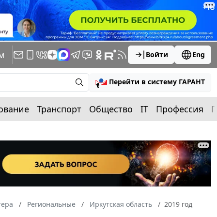
м
Войти
Eng
Перейти в систему ГАРАНТ
ование
Транспорт
Общество
IT
Профессия
П
тера
Региональные
Иркутская область
2019 год