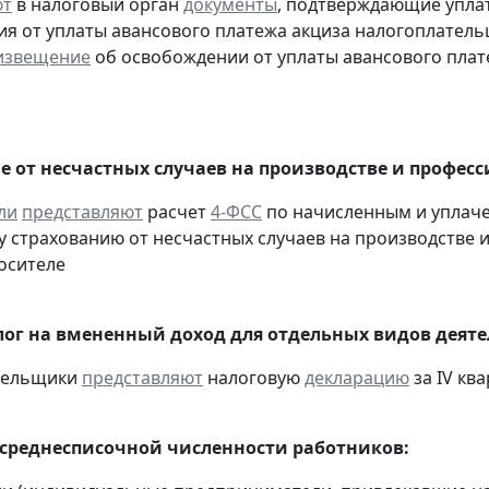
ют
в налоговый орган
документы
, подтверждающие уплату
я от уплаты авансового платежа акциза налогоплател
извещение
об освобождении от уплаты авансового плат
е от несчастных случаев на производстве и профес
ли
представляют
расчет
4-ФСС
по начисленным и уплач
 страхованию от несчастных случаев на производстве и
осителе
ог на вмененный доход для отдельных видов деяте
ательщики
представляют
налоговую
декларацию
за IV ква
 среднесписочной численности работников: