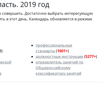
асть. 2019 год
мо совершить. Достаточно выбрать интересующую
ить в этот день. Календарь обновляется в режиме
профессиональные
3)
стандарты
(
1601+
)
ь
должностные инструкции
(
5277+
)
ческой
определитель занятий по
Общероссийскому
а
классификатору занятий