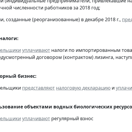
ии (индивидуальные предприниматели, привлекавшие н
чной численности работников за 2018 год;
и, созданные (реорганизованные) в декабре 2018 г.,
пре
налоги:
тельщики
уплачивают
налоги по импортированным товара
едусмотренный договором (контрактом) лизинга, наступ
горный бизнес:
ательщики
представляют
налоговую декларацию
и
уплач
льзование объектами водных биологических ресурсо
тельщики
уплачивают
регулярный взнос